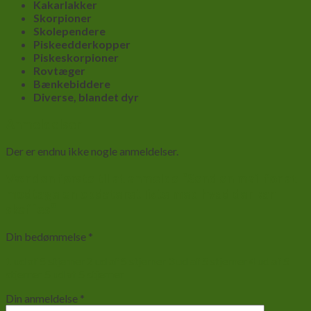
Kakarlakker
Skorpioner
Skolependere
Piskeedderkopper
Piskeskorpioner
Rovtæger
Bænkebiddere
Diverse, blandet dyr
Anmeldelser
Der er endnu ikke nogle anmeldelser.
Vær den første til at anmelde “Send en mail for at
modtage en opdateret liste med hvad der kan
skaffes”
Din bedømmelse
*
1 ud af 5 stjerner
2 ud af 5 stjerner
3 ud af 5 stjerner
4 ud af 5
stjerner
5 ud af 5 stjerner
Din anmeldelse
*