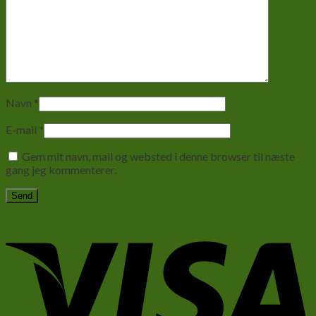
Navn
*
E-mail
*
Gem mit navn, mail og websted i denne browser til næste
gang jeg kommenterer.