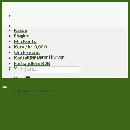
Skip
to
content
Kasse
Log ind
Shop
Min Konto
Kurv /
Kurv
kr.
0,00
0
Om Firmaet
Ingen varer i kurven.
Kontakt info
Forhandlere B2B
0
Søg
efter:
Kurv
Ingen varer i kurven.