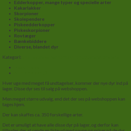
Edderkopper, mange typer og specielle arter
Kakarlakker
Skorpioner
Skolependere
Piskeedderkopper
Piskeskorpioner
Rovtæger
Bænkebiddere
Diverse, blandet dyr
Kategori:
Skaffevare se her kontakt for opdateret prisliste
Beskrivelse
Anmeldelser (0)
Hver uge med meget få undtagelser, kommer der nye dyr ind på
lager. Disse dyr ses til salg på webshoppen.
Men meget større udvalg, end det der ses på webshoppen kan
tages hjem.
Der kan skaffes ca. 350 forskellige arter.
Det er umuligt at have alle disse dyr på lager, og derfor kan
tilbydes der at sende en liste ud med navne og priser på de dyr