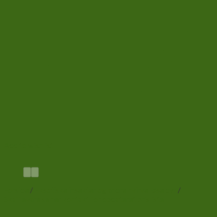
Add to wishlist
Forside
/
Eksotiske insekter og andre hvirvelløse dyr
/
Skaffevare se her kontakt for opdateret prisliste