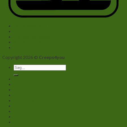
Forhandlere B2B
Om Firmaet
Handelsbetingelser
Privatlivspolitik
Kontakt info
Copyright 2026 ©
Creeps4you
Søg
efter:
Kasse
Shop
Min Konto
Kurv
Om Firmaet
Kontakt info
Forhandlere B2B
Log ind
Newsletter