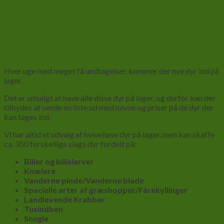
Send en mail for at modtage
en opdateret liste med hvad
der kan skaffes
Hver uge med meget få undtagelser, kommer der nye dyr ind på
lager.
Det er umuligt at have alle disse dyr på lager, og derfor kan der
tilbydes at sende en liste ud med navne og priser på de dyr der
kan tages ind.
Vi har altid et udvalg af hvivelløse dyr på lager, men kan skaffe
ca. 350 forskellige slags dyr fordelt på:
Biller og billelarver
Knælere
Vanderne pinde/Vanderne blade
Specielle arter af græshopper/Fårekyllinger
Landlevende Krabber
Tusindben
Snegle