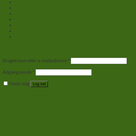
Kurv
Om Firmaet
Kontakt info
Forhandlere B2B
Log ind
Newsletter
Log ind
Brugernavn eller e-mailadresse
*
Adgangskode
*
Husk mig
Log ind
Mistet din adgangskode?