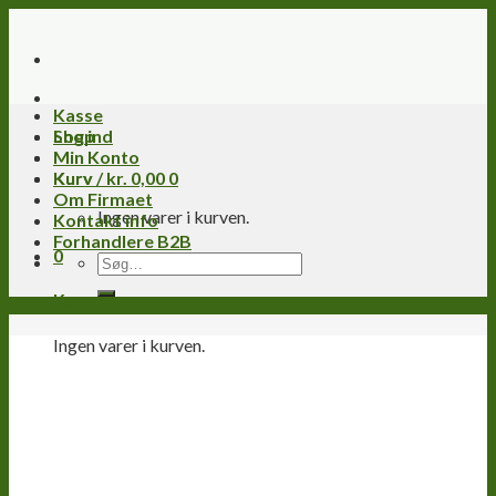
Skip
to
content
Kasse
Log ind
Shop
Min Konto
Kurv /
Kurv
kr.
0,00
0
Om Firmaet
Ingen varer i kurven.
Kontakt info
Forhandlere B2B
0
Søg
efter:
Kurv
Ingen varer i kurven.