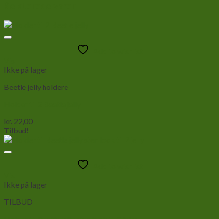
Relaterede varer
Add to wishlist
Vis
Ikke på lager
Beetle jelly holdere
Holder til 2 Beetle jelly
kr.
22,00
Tilbud!
Add to wishlist
Vis
Ikke på lager
TILBUD
Holder til Beetle jelly sten look til 2 jelly