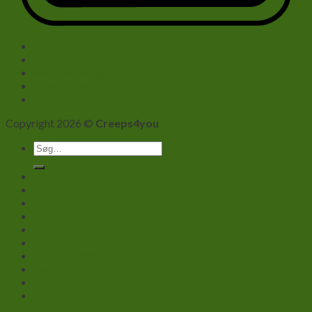
Forhandlere B2B
Om Firmaet
Handelsbetingelser
Privatlivspolitik
Kontakt info
Copyright 2026 ©
Creeps4you
Søg
efter:
Kasse
Shop
Min Konto
Kurv
Om Firmaet
Kontakt info
Forhandlere B2B
Log ind
Newsletter