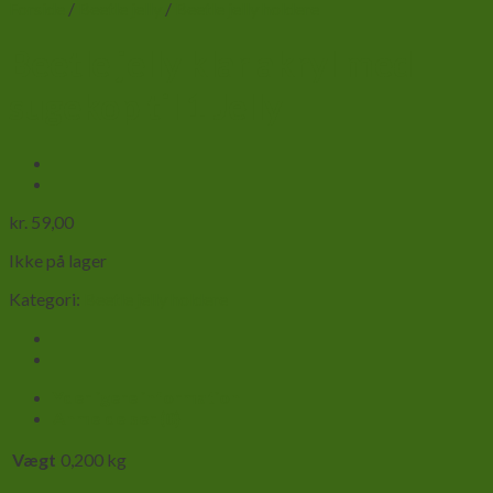
Forside
/
Beetle jelly
/
Beetle jelly holdere
Beetle jelly klar akryl med
sugekop til 1 Jelly
kr.
59,00
Ikke på lager
Kategori:
Beetle jelly holdere
Yderligere information
Anmeldelser (0)
Vægt
0,200 kg