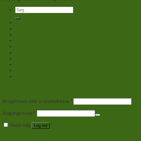
Søg
efter:
Kasse
Shop
Min Konto
Kurv
Om Firmaet
Kontakt info
Forhandlere B2B
Log ind
Newsletter
Log ind
Brugernavn eller e-mailadresse
*
Adgangskode
*
Husk mig
Log ind
Mistet din adgangskode?