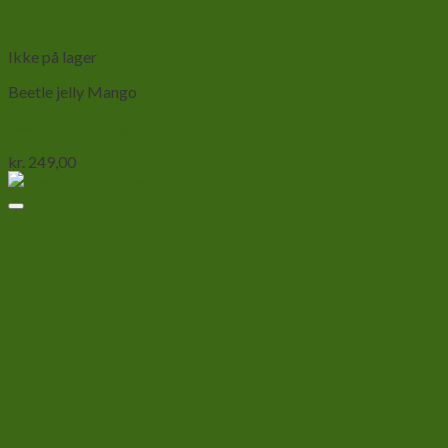
Add to wishlist
Vis
Ikke på lager
Beetle jelly Mango
Beetle jelly Mango 100 stk
kr.
249,00