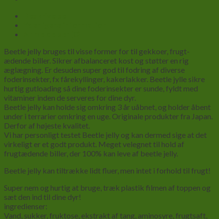
Beskrivelse
Yderligere information
Anmeldelser (0)
Beetle jelly bruges til visse former for til
gekkoer,
frugt
-
ædende
biller.
S
ikrer
afbalanceret kost
og støtter en
rig
æglægning
. Er desuden super god til fodring af diverse
foderinsekter, fx fårekyllinger, kakerlakker. Beetle jylle sikre
hurtig gutloading så dine foderinsekter er sunde, fyldt med
vitaminer inden de serveres for dine dyr.
Beetle jelly kan holde sig
omkring 3 år uåbnet,
og holder
åbent
under
i
terrarier omkring en uge
.
Originale
produkter
fra Japan.
Derfor
af højeste kvalitet
.
Vi har personligt testet Beetle jelly og kan dermed sige at det
virkeligt er et godt produkt. Meget velegnet til hold af
frugtædende biller, der 100% kan leve af beetle jelly.
Beetle jelly kan tiltrække lidt fluer, men intet i forhold til frugt!
Super nem og hurtig at bruge, træk plastik filmen af toppen og
sæt den ind til dine dyr!
ingredienser:
Vand
,
sukker
,
fruktose
,
ekstrakt af tang
,
aminosyre
,
frugtsaft
,