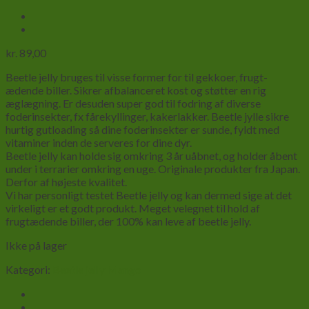
kr.
89,00
Beetle jelly bruges til visse former for til
gekkoer,
frugt
-
ædende
biller.
S
ikrer
afbalanceret kost
og støtter en
rig
æglægning
. Er desuden super god til fodring af diverse
foderinsekter, fx fårekyllinger, kakerlakker. Beetle jylle sikre
hurtig gutloading så dine foderinsekter er sunde, fyldt med
vitaminer inden de serveres for dine dyr.
Beetle jelly kan holde sig
omkring 3 år uåbnet,
og holder
åbent
under
i
terrarier omkring en uge
.
Originale
produkter
fra Japan.
Derfor
af højeste kvalitet
.
Vi har personligt testet Beetle jelly og kan dermed sige at det
virkeligt er et godt produkt. Meget velegnet til hold af
frugtædende biller, der 100% kan leve af beetle jelly.
Ikke på lager
Kategori:
Beetle jelly Mango