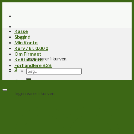
Skip
to
content
Kasse
Log ind
Shop
Min Konto
Kurv /
Kurv
kr.
0,00
0
Om Firmaet
Ingen varer i kurven.
Kontakt info
Forhandlere B2B
0
Søg
efter:
Kurv
Ingen varer i kurven.