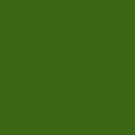
Add to wishlist
Forside
/
Beetle jelly
/
Beetle jelly Mango
Beetle jelly Mango 30 stk