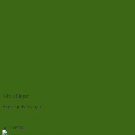
Add to wishlist
Vis
Ikke på lager
Beetle jelly Mango
Beetle jelly Mango 60 stk
kr.
159,00