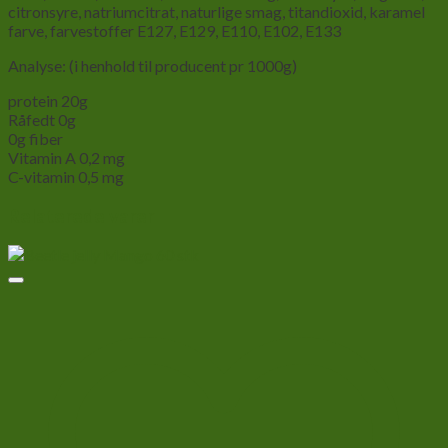
citronsyre
,
natriumcitrat
,
naturlige
smag
,
titandioxid
,
karamel
farve
,
farvestoffer
E127
,
E129
,
E110
,
E102
,
E133
Analyse:
(i henhold til
producent pr
1000g
)
protein
20g
Råfedt
0g
0g
fiber
Vitamin
A
0,2 mg
C-vitamin
0,5 mg
Relaterede varer