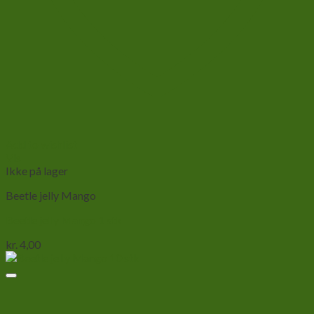
Add to wishlist
Vis
Ikke på lager
Beetle jelly Mango
Beetle jelly Mango 1 stk
kr.
4,00