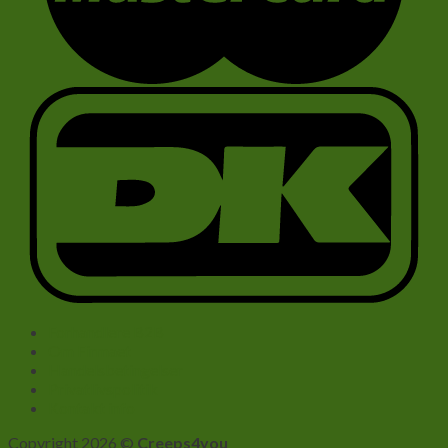
Forhandlere B2B
Om Firmaet
Handelsbetingelser
Privatlivspolitik
Kontakt info
Copyright 2026 ©
Creeps4you