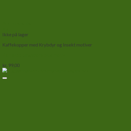
Add to wishlist
Vis
Ikke på lager
Kaffekopper med Krybdyr og Insekt motiver
Kaffekop Singapore blue motiv
kr.
99,00