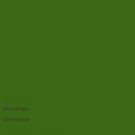
Add to wishlist
Vis
Ikke på lager
Edderkopper
Springedderkop-Hyllus diardi