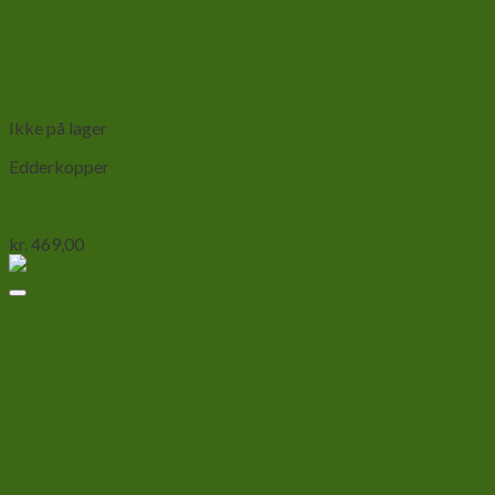
Add to wishlist
Vis
Ikke på lager
Edderkopper
Springedderkop-Hyllus treleaveni
kr.
469,00