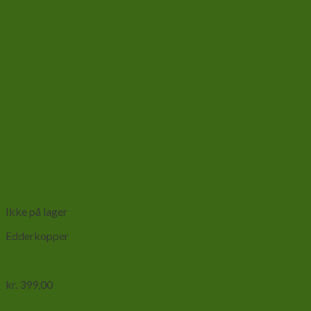
Add to wishlist
Vis
Ikke på lager
Edderkopper
Fugleedderkop-Brachypelma vegans M/L
kr.
399,00