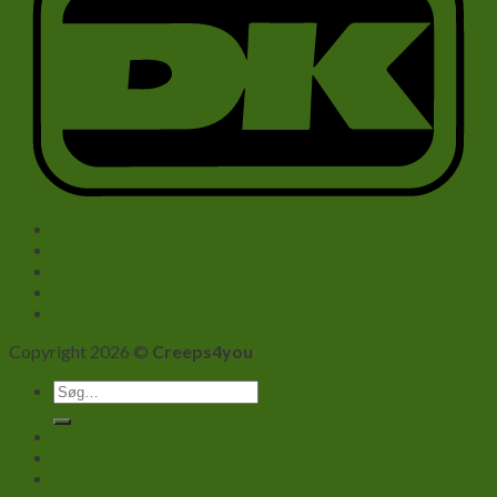
Forhandlere B2B
Om Firmaet
Handelsbetingelser
Privatlivspolitik
Kontakt info
Copyright 2026 ©
Creeps4you
Søg
efter:
Kasse
Shop
Min Konto