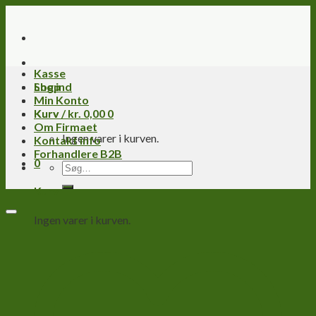
Skip
to
content
Kasse
Log ind
Shop
Min Konto
Kurv /
Kurv
kr.
0,00
0
Om Firmaet
Ingen varer i kurven.
Kontakt info
Forhandlere B2B
0
Søg
efter:
Kurv
Ingen varer i kurven.