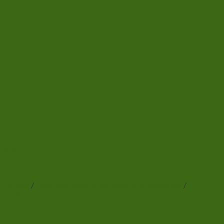
Add to wishlist
Forside
/
Eksotiske insekter og andre hvirvelløse dyr
/
Edderkopper
Fugleedderkop-Brachypelma