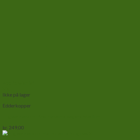
Add to wishlist
Vis
Ikke på lager
Edderkopper
Fugleedderkop-Brachypelma vegans Medium
kr.
249,00