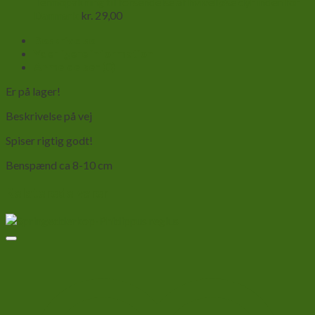
Termopakning til forsendelse af hvivelløse dyr inden for
Danmark
kr.
29,00
Beskrivelse
Yderligere information
Anmeldelser (0)
Er på lager!
Beskrivelse på vej
Spiser rigtig godt!
Benspænd ca 8-10 cm
Relaterede varer