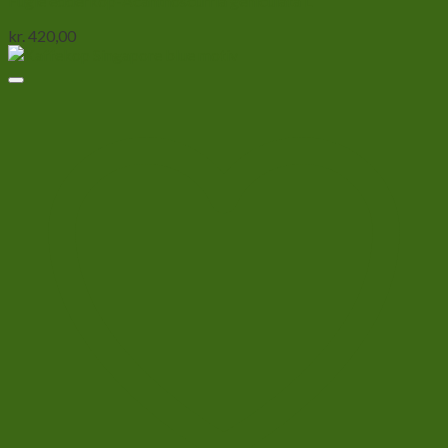
Fugle edderkop-Acanthoscurria geniculata L
kr.
420,00