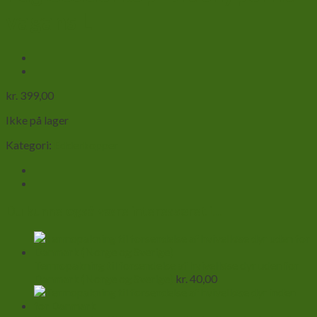
vagans L
kr.
399,00
Ikke på lager
Kategori:
Edderkopper
Du kunne også være interesseret i…
Termopakning til forsendelse af hvivelløse dyr uden for
Danmark (Norge og Sverige)
kr.
40,00