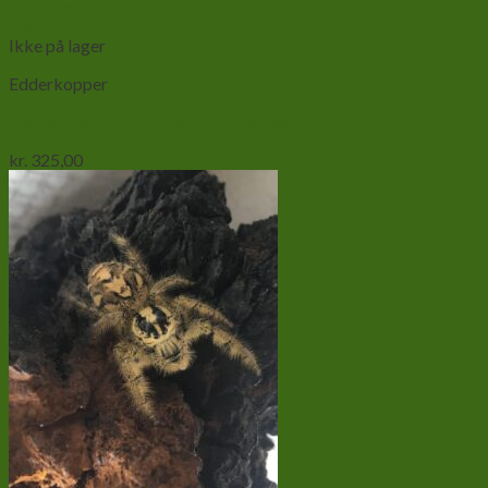
Add to wishlist
Vis
Ikke på lager
Edderkopper
Fugleedderkop-Haplopelma longipes Xl
kr.
325,00