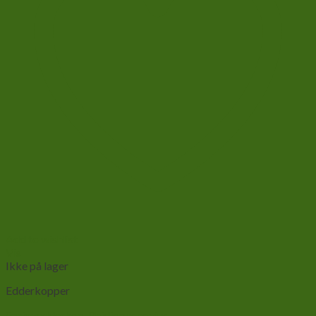
Add to wishlist
Vis
Ikke på lager
Edderkopper
Springedderkop-Phidippus regius