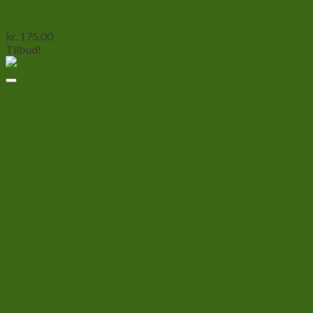
Egyptisk rovbille-Anthia sexmaculata
kr.
175,00
Tilbud!