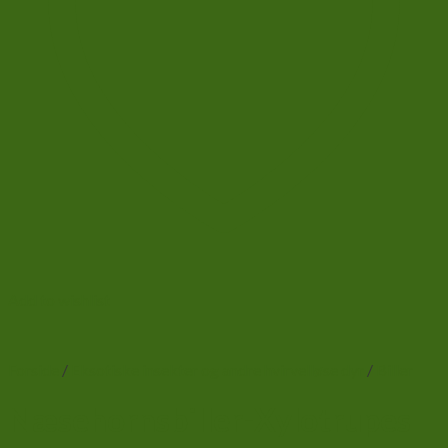
Add to wishlist
Forside
/
Eksotiske insekter og andre hvirvelløse dyr
/
Biller
Næsehornsbiller-Xylotrupes