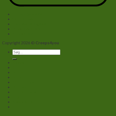
Forhandlere B2B
Om Firmaet
Handelsbetingelser
Privatlivspolitik
Kontakt info
Copyright 2026 ©
Creeps4you
Søg
efter:
Kasse
Shop
Min Konto
Kurv
Om Firmaet
Kontakt info
Forhandlere B2B
Log ind
Newsletter