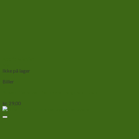
Add to wishlist
Vis
Ikke på lager
Biller
Rosenbille larver-Pachnoda marginata 10 stk
kr.
29,00