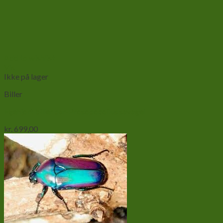
Add to wishlist
Vis
Ikke på lager
Biller
Egehjort biller par-Prosopocoilus savagei
kr.
699,00