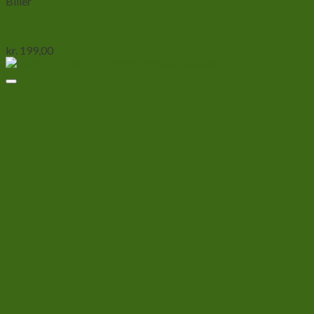
Biller
Bille-Dicronorhina derbyana derbyana
kr.
199,00