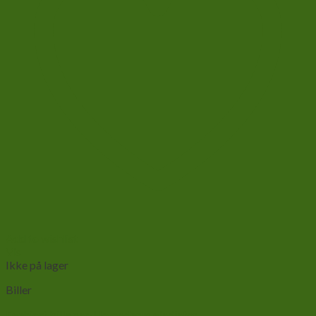
Add to wishlist
Vis
Ikke på lager
Biller
Egehjort bille par-Homoderus gladiator