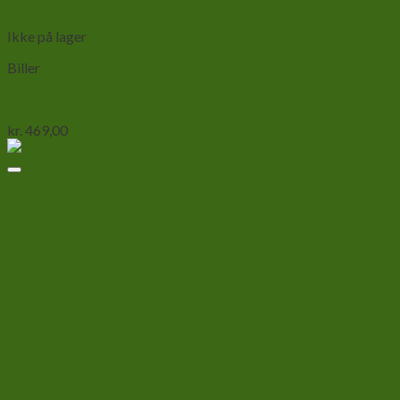
Add to wishlist
Vis
Ikke på lager
Biller
Rovbille-Anthia homoplata
kr.
469,00