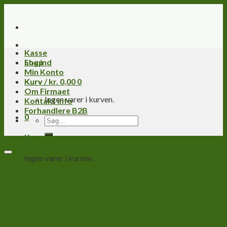
Skip
to
content
Kasse
Log ind
Shop
Min Konto
Kurv /
Kurv
kr.
0,00
0
Om Firmaet
Ingen varer i kurven.
Kontakt info
Forhandlere B2B
0
Søg
efter:
Kurv
Ingen varer i kurven.