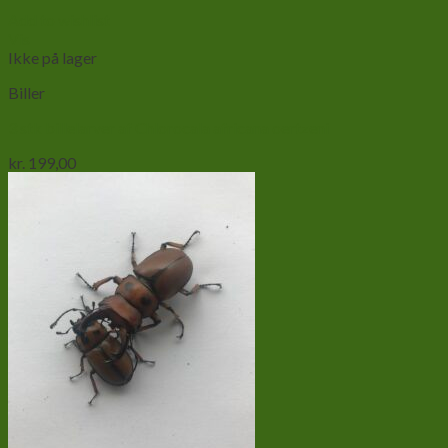
Add to wishlist
Vis
Ikke på lager
Biller
3 stk billelarver af Chlorocala africana oertzeni
kr.
199,00