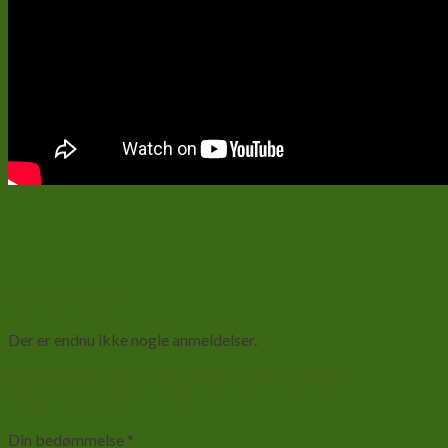
Anmeldelser
Der er endnu ikke nogle anmeldelser.
Vær den første til at anmelde “Rovtæge-
Platymeris horridum”
Din bedømmelse
*