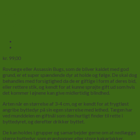
Rovtæge-Platymeris
horridum
kr.
99,00
Rovtæge eller Assassin Bugs, som de bliver kaldet med god
grund, er et super spændende dyr at holde og følge. De skal dog
behandles med forsigtighed da de er giftige i form af deres bid,
eller rettere stik, og kendt for at kunne sprøjte gift ud som hvis
det kommer i øjnene kan give midlertidig blindhed.
Arten når en størrelse af 3-4 cm, og er kendt for at frygtløst
angribe byttedyr på sin egen størrelse med lethed. Tægen har
ved munddelen en giftnål som den hurtigt finder til rette i
byttedyret, og derefter drikker byttet.
De kan holdes i grupper og samarbejder gerne om at nedlægge
større byttedyr, som græshopper eller store kakarlakker.