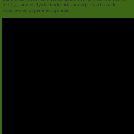
fugtigt, samt et stykke korkbark som skjulested som de
foretrækker at gemme sig under.