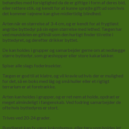
behandles med forsigtighed da de er giftige i form af deres bid,
eller rettere stik, og kendt for at kunne sprøjte gift ud som hvis
det kommer i øjnene kan give midlertidig blindhed.
Arten når en størrelse af 3-4 cm, og er kendt for at frygtløst
angribe byttedyr på sin egen størrelse med lethed. Tægen har
ved munddelen en giftnål som den hurtigt finder til rette i
byttedyret, og derefter drikker byttet.
De kan holdes i grupper og samarbejder gerne om at nedlægge
større byttedyr, som græshopper eller store kakarlakker.
Spiser alle slags foderinsekter.
Tægen er god til at klatre, og vil kravle ud hvis der er mulighed
for det, så en boks med låg og små huller eller et rigtigt
terrarium er at foretrække.
Arten kan holdes i grupper, og er ret nem at holde, opdræt er
meget almindeligt i fangenskab. Ved fodring samarbejder de
ofte hvis byttedyres er stort.
Trives ved 20-24 grader.
Bundlaget kan fx være kokoshumus, eller tørv som holdes let