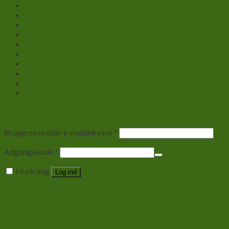
Kasse
Shop
Min Konto
Kurv
Om Firmaet
Kontakt info
Forhandlere B2B
Log ind
Newsletter
Log ind
Brugernavn eller e-mailadresse
*
Adgangskode
*
Husk mig
Log ind
Mistet din adgangskode?