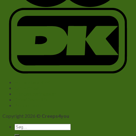
Forhandlere B2B
Om Firmaet
Handelsbetingelser
Privatlivspolitik
Kontakt info
Copyright 2026 ©
Creeps4you
Søg
efter: