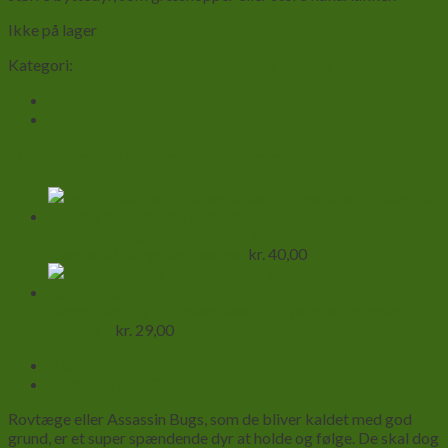
Ikke på lager
Kategori:
Diverse hvirvelløse eksotiske insekter
Du kunne også være interesseret i…
Termopakning til forsendelse af hvivelløse dyr uden for
Danmark (Norge og Sverige)
kr.
40,00
Termopakning til forsendelse af hvivelløse dyr inden for
Danmark
kr.
29,00
Beskrivelse
Anmeldelser (0)
Rovtæge eller Assassin Bugs, som de bliver kaldet med god
grund, er et super spændende dyr at holde og følge. De skal dog