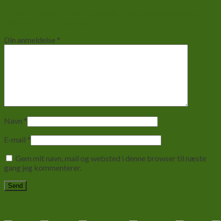
1 ud af 5 stjerner
2 ud af 5 stjerner
3 ud af 5 stjerner
4 ud af 5
stjerner
5 ud af 5 stjerner
Din anmeldelse
*
Navn
*
E-mail
*
Gem mit navn, mail og websted i denne browser til næste
gang jeg kommenterer.
Relaterede varer