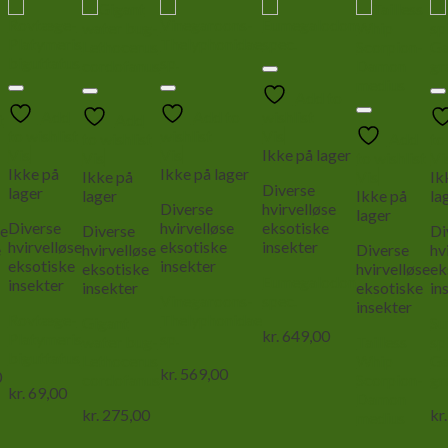
Add to
Add
Add to
wishlist
t
Add
to wishlist
wishlist
Vis
to wishlist
Add
to
Vis
Vis
Ikke på lager
Vis
to wishlist
Vi
Ikke på
Ikke på lager
Ikke på
Vis
Ik
Diverse
lager
lager
Ikke på
la
Diverse
hvirvelløse
lager
Diverse
hvirvelløse
eksotiske
se
Diverse
Di
hvirvelløse
eksotiske
insekter
e
hvirvelløse
Diverse
hv
eksotiske
insekter
eksotiske
hvirvelløse
ek
Eumegalodon
insekter
insekter
eksotiske
in
Vinegaroons-
spec.
insekter
Rovtæge-
Thelyphonidae
Gigant
Su
kr.
649,00
Platymeris
sp.
water bug-
Tailless
sp
biguttatus
Lethocerus
Whip
Ga
kr.
569,00
0
cordofanus
Scorpion-
gr
kr.
69,00
Damon
kr.
275,00
kr.
medius