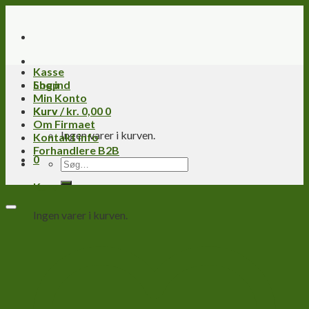
Skip
to
content
Kasse
Log ind
Shop
Min Konto
Kurv /
Kurv
kr.
0,00
0
Om Firmaet
Ingen varer i kurven.
Kontakt info
Forhandlere B2B
0
Søg
efter:
Kurv
Ingen varer i kurven.