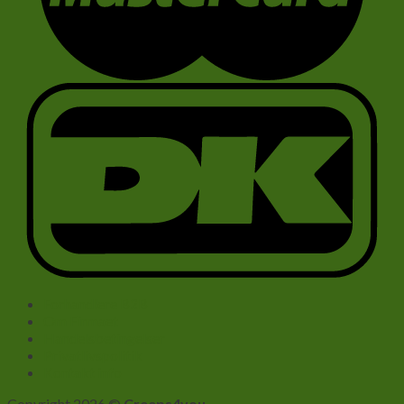
Forhandlere B2B
Om Firmaet
Handelsbetingelser
Privatlivspolitik
Kontakt info
Copyright 2026 ©
Creeps4you