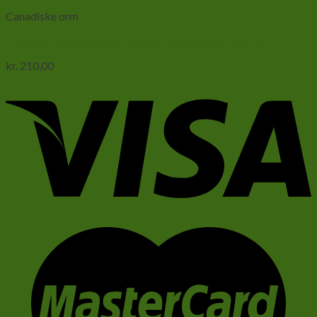
Canadiske orm
Canadien Nightcrawlers 100 stk. i termokase med køl
kr.
210,00