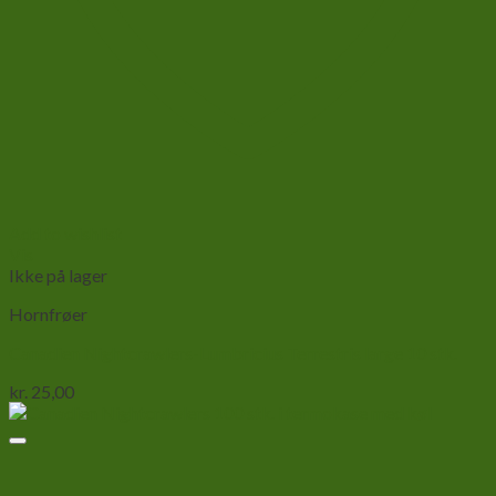
Add to wishlist
Vis
Ikke på lager
Hornfrøer
Canadien Nightcrawlers-Lumbricius Terrestris large 10 stk.
kr.
25,00