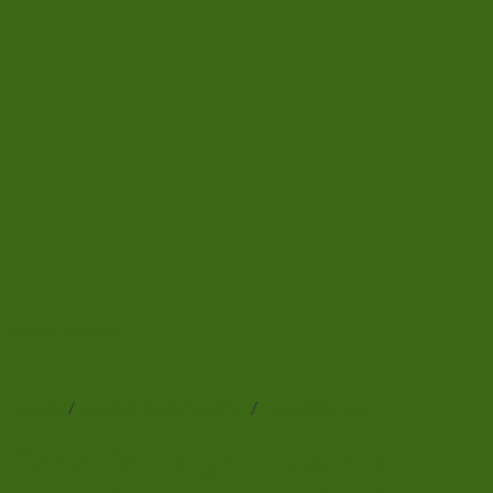
Add to wishlist
Forside
/
Levende foderinsekter
/
Canadiske orm
Canadien Nightcrawlers-