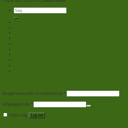
Søg
efter:
Kasse
Shop
Min Konto
Kurv
Om Firmaet
Kontakt info
Forhandlere B2B
Log ind
Newsletter
Log ind
Brugernavn eller e-mailadresse
*
Adgangskode
*
Husk mig
Log ind
Mistet din adgangskode?