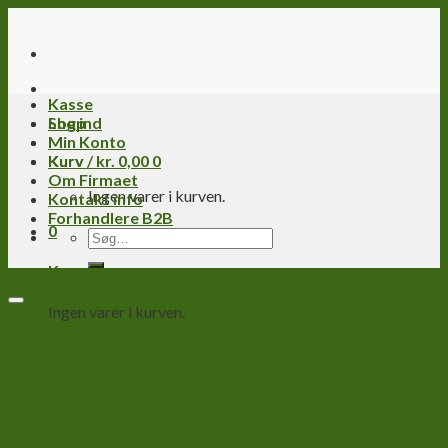
Skip
to
content
Kasse
Log ind
Shop
Min Konto
Kurv /
Kurv
kr.
0,00
0
Om Firmaet
Ingen varer i kurven.
Kontakt info
Forhandlere B2B
0
Søg
efter:
Kurv
Ingen varer i kurven.