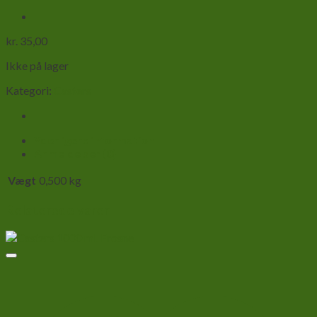
kr.
35,00
Ikke på lager
Kategori:
Casters
Yderligere information
Anmeldelser (0)
Vægt
0,500 kg
Relaterede varer