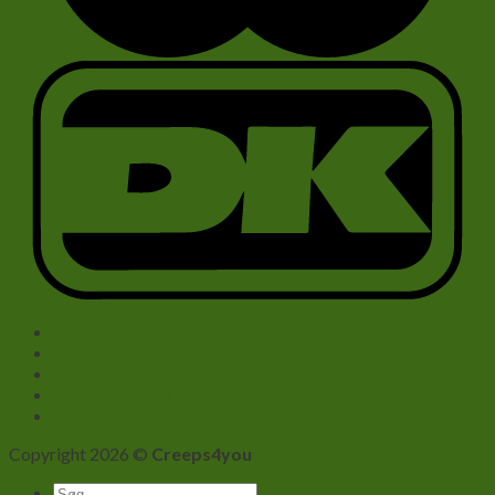
Forhandlere B2B
Om Firmaet
Handelsbetingelser
Privatlivspolitik
Kontakt info
Copyright 2026 ©
Creeps4you
Søg