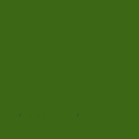
Add to wishlist
Forside
/
Levende agn til lystfiskeri
/
Casters
Casters 250 ml. Frosne