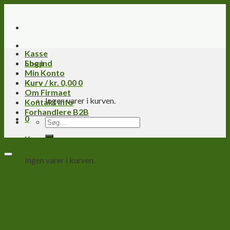
Skip
to
content
Kasse
Log ind
Shop
Min Konto
Kurv /
Kurv
kr.
0,00
0
Om Firmaet
Ingen varer i kurven.
Kontakt info
Forhandlere B2B
0
Søg
efter:
Kurv
Ingen varer i kurven.