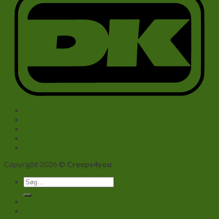
Forhandlere B2B
Om Firmaet
Handelsbetingelser
Privatlivspolitik
Kontakt info
Copyright 2026 ©
Creeps4you
Søg
efter:
Kasse
Shop