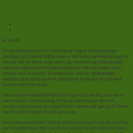
bakke Kultur
kr.
49,00
Denne bænkebider fra Cuba ligner meget vores hjemlige
nordlige grå bænkebidder, men er helt uden sammenligning da
den for det første er dags aktiv, og formere sig fuldstændigt
vildt på meget kort tid.Bænkebidere er ikke et insekt, men i
familie med krebsdyr, de indeholder derfor rigtig meget
calcium og protein og er et rigtig godt foderdyr at supplere
kosten med til krybdyr.
Den cubanske bænkebidder har ingen forsvar dvs. udover at
være hurtig, i modsætning til mange andre arter der ved
forstyrrelse afgiver en meget bitter væske, der gør at de fleste
dyr får andre tanker end at spise den.
Selve dens exoskelet / skal er meget tynd og fin og alle krybdyr
kan desuden spise den cubanske bænkebidder uden problem.