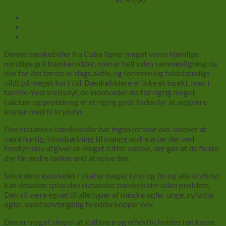
Beskrivelse
Yderligere information
Anmeldelser (0)
Denne bænkebider fra Cuba ligner meget vores hjemlige
nordlige grå bænkebidder, men er helt uden sammenligning da
den for det første er dags aktiv, og formere sig fuldstændigt
vildt på meget kort tid. Bænkebidere er ikke et insekt, men i
familie med krebsdyr, de indeholder derfor rigtig meget
calcium og protein og er et rigtig godt foderdyr at supplere
kosten med til krybdyr.
Den cubanske bænkebider har ingen forsvar dvs. udover at
være hurtig, i modsætning til mange andre arter der ved
forstyrrelse afgiver en meget bitter væske, der gør at de fleste
dyr får andre tanker end at spise den.
Selve dens exoskelet / skal er meget tynd og fin og alle krybdyr
kan desuden spise den cubanske bænkebider uden problem.
Den vil være egnet til alle typer af mindre øgler, unge, nyfødte
øgler, samt selvfølgelig fx edderkopper osv.
Den er meget simpel at kultivere og effektiv, holdes i en kasse