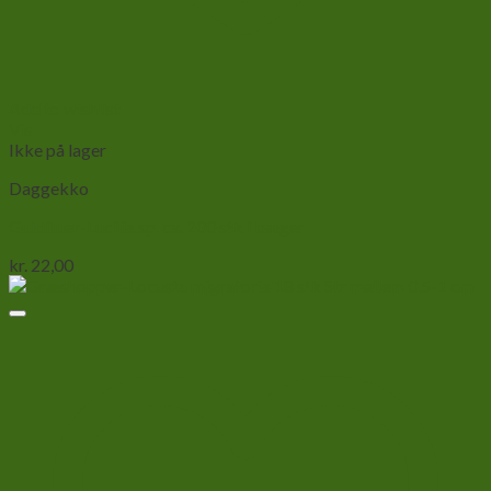
Add to wishlist
Vis
Ikke på lager
Daggekko
Guldfluer-Lucilia sp. ca. 200 stk i bæger
kr.
22,00