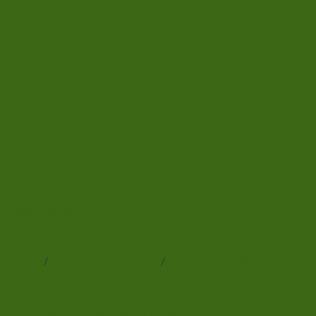
Add to wishlist
Forside
/
Levende foderinsekter
/
Clean up crew-Nyttedyr til
dit terrarium
Cubanske bænkebidere 1