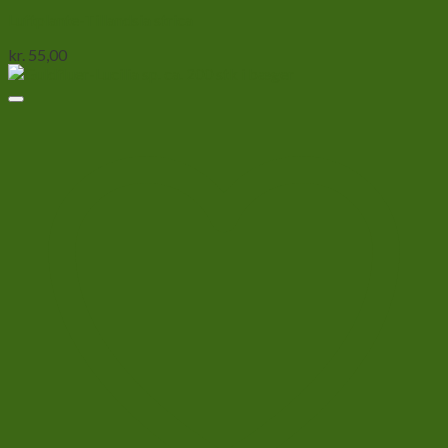
Luftplante-Tillandsia strica
kr.
55,00