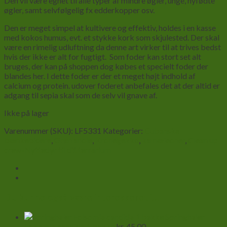
Den vil være egnet til alle typer af mindre øgler, unge, nyfødte
øgler, samt selvfølgelig fx edderkopper osv.
Den er meget simpel at kultivere og effektiv, holdes i en kasse
med kokos humus, evt. et stykke kork som skjulested. Der skal
være en rimelig udluftning da denne art virker til at trives bedst
hvis der ikke er alt for fugtigt. Som foder kan stort set alt
bruges, der kan på shoppen dog købes et specielt foder der
blandes her. I dette foder er der et meget højt indhold af
calcium og protein. udover foderet anbefales det at der altid er
adgang til sepia skal som de selv vil gnave af.
Ikke på lager
Varenummer (SKU):
LF5331
Kategorier:
Cubanske
bænkebidere
,
Grøn anole
,
Kronegekko
,
kamæleoner
,
Clean up
crew-Nyttedyr til dit terrarium
Du kunne også være interesseret i…
Springhaler
Folsomia candida 1 bakke
kr.
45,00