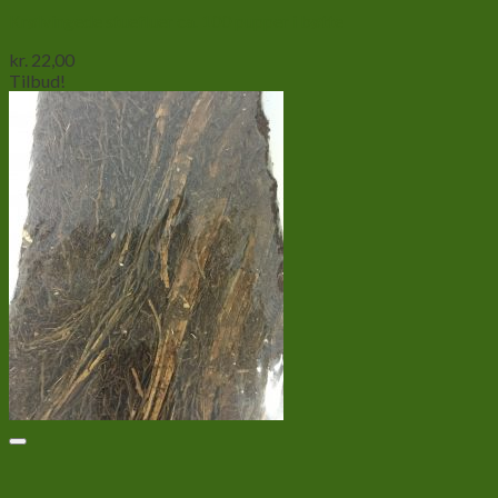
Krølvingede stuefluer ca. 100 pupper i bøtte
kr.
22,00
Tilbud!