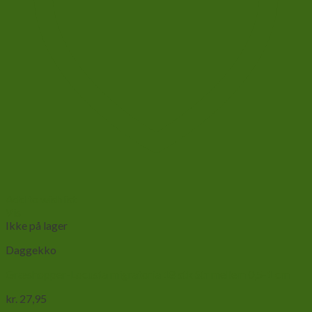
Add to wishlist
Vis
Ikke på lager
Daggekko
Græshopper-Locusta migratoria 18 stk Str mellem 0,5-1 cm
kr.
27,95