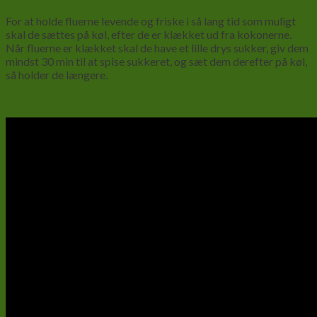
For at holde fluerne levende og friske i så lang tid som muligt
skal de sættes på køl, efter de er klækket ud fra kokonerne.
Når fluerne er klækket skal de have et lille drys sukker, giv dem
mindst 30 min til at spise sukkeret, og sæt dem derefter på køl,
så holder de længere.