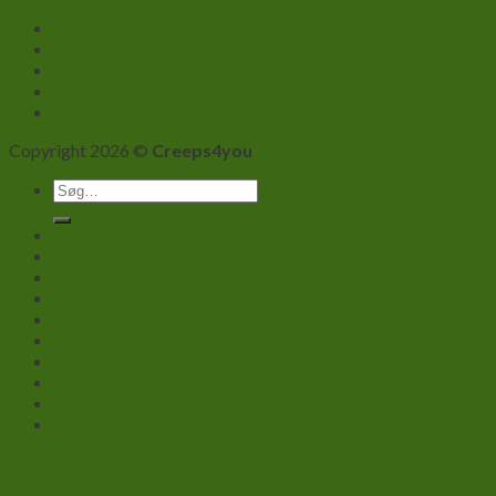
Forhandlere B2B
Om Firmaet
Handelsbetingelser
Privatlivspolitik
Kontakt info
Copyright 2026 ©
Creeps4you
Søg
efter:
Kasse
Shop
Min Konto
Kurv
Om Firmaet
Kontakt info
Forhandlere B2B
Log ind
Newsletter
Log ind