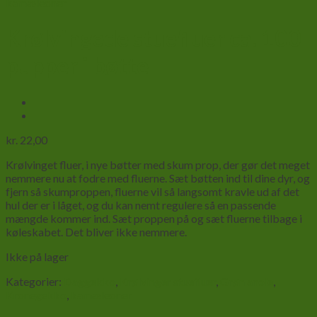
kamæleoner
Krølvingede stuefluer ca. 100
pupper i bøtte
kr.
22,00
Krølvinget fluer, i nye bøtter med skum prop, der gør det meget
nemmere nu at fodre med fluerne. Sæt bøtten ind til dine dyr, og
fjern så skumproppen, fluerne vil så langsomt kravle ud af det
hul der er i låget, og du kan nemt regulere så en passende
mængde kommer ind. Sæt proppen på og sæt fluerne tilbage i
køleskabet. Det bliver ikke nemmere.
Ikke på lager
Kategorier:
Daggekko
,
Krølvinger stuefluer
,
Grøn anole
,
Kronegekko
,
kamæleoner