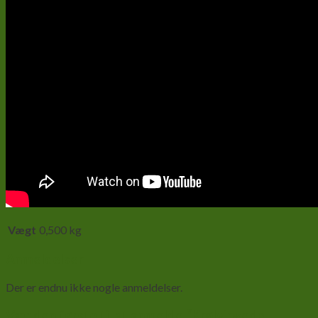
Vægt
0,500 kg
Anmeldelser
Der er endnu ikke nogle anmeldelser.
Vær den første til at anmelde “Krølvingede