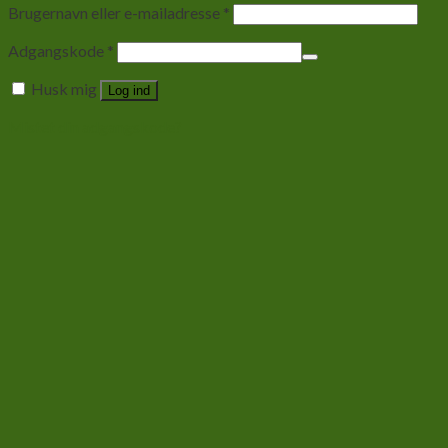
Brugernavn eller e-mailadresse
*
Adgangskode
*
Husk mig
Log ind
Mistet din adgangskode?