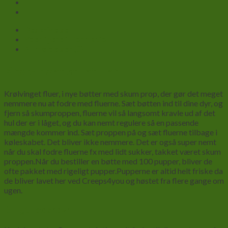
Beskrivelse
Yderligere information
Anmeldelser (0)
Krølvinget stuefluer
Krølvinget fluer, i nye bøtter med skum prop, der gør det meget
nemmere nu at fodre med fluerne. Sæt bøtten ind til dine dyr, og
fjern så skumproppen, fluerne vil så langsomt kravle ud af det
hul der er i låget, og du kan nemt regulere så en passende
mængde kommer ind. Sæt proppen på og sæt fluerne tilbage i
køleskabet. Det bliver ikke nemmere. Det er også super nemt
når du skal fodre fluerne fx med lidt sukker, takket været skum
proppen.Når du bestiller en bøtte med 100 pupper, bliver de
ofte pakket med rigeligt pupper.Pupperne er altid helt friske da
de bliver lavet her ved Creeps4you og høstet fra flere gange om
ugen.
Billigt foderdyr