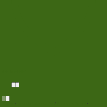
Add to wishlist
Forside
/
Levende foderinsekter
/
Foderdyr efter art
/