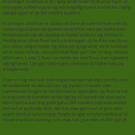
Krølvinget stuefluer er et rigtig godt foder til diverse typer af
små øgler, edderkopper og selvfølgelig hoved kosten for rigtig
mange typer af de lidt mindre knælere.
Krølvinget stuefluer er sådan set bare de samme fluer som du
sikkert også løber skrigende rundt efter med den elektriske
fluesmækker når de uheldigvis flyder indenfor og forstyrre.
Heldigvis er disse fluer herfra krølvinget, så de ikke kan flyve,
dvs. deres vinget folder sig ikke ud rigtigt efter de er kommet
ud af deres kokon, som ved vilde fluer gør. Der vil dog næsten
altid være 1 eller 2 fluer i en bøtte der kan flyve, men sjældent
særligt godt. Det gør dem noget nemmere at fodre med, og
arbejde med.
Fluer er i sig selv nok ikke nogen kæmpe nærings bombe, men
de indeholder en del calcium, og dyrene fx anoler eller
kameleoner bruger en del tid med at jagte dem, da fluerne kan
kravle overalt kommer de hurtigt op til dyrene der skal spise
dem.Fluerne kan dog godt gøres lidt sundere hvis man ønsker
det ved at gutloade dem, det kan man gøre ved at give dem
noget tid til at spise noget. Nogle bruger en tynd vælling af fx
modermælkserstatning, som man kan give dem en lille sjat af.
Opbevaring af krølvinget fluer