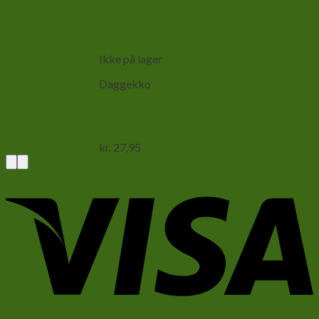
Add to wishlist
Vis
Ikke på lager
Daggekko
Græshopper-Locusta migratoria 18
stk Str mellem 0,5-1 cm
kr.
27,95