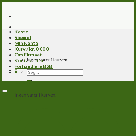
Skip
to
content
Kasse
Log ind
Shop
Min Konto
Kurv /
Kurv
kr.
0,00
0
Om Firmaet
Ingen varer i kurven.
Kontakt info
Forhandlere B2B
0
Søg
efter:
Kurv
Ingen varer i kurven.