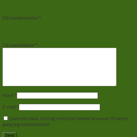
stuefluer ca. 100 pupper i bøtte”
Din bedømmelse
*
1 ud af 5 stjerner
2 ud af 5 stjerner
3 ud af 5 stjerner
4 ud af 5
stjerner
5 ud af 5 stjerner
Din anmeldelse
*
Navn
*
E-mail
*
Gem mit navn, mail og websted i denne browser til næste
gang jeg kommenterer.