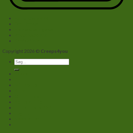
Forhandlere B2B
Om Firmaet
Handelsbetingelser
Privatlivspolitik
Kontakt info
Copyright 2026 ©
Creeps4you
Søg
efter:
Kasse
Shop
Min Konto
Kurv
Om Firmaet
Kontakt info
Forhandlere B2B
Log ind
Newsletter