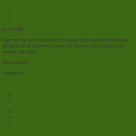
kr.
159,00
Pigment farve forbedrende formular er et karotenoidtilskud
designet til at forbedre kosten og farverne til krybdyr, fisk,
padder og fugle.
Ikke på lager
Kategorier:
Repashy Vitamin
,
Skægagame- Pogona vitticeps
,
Leopardgekko
,
Daggekko
,
Grøn vandagame
,
Grøn anole
,
Kronegekko
,
Varaner
,
kamæleoner
Beskrivelse
Yderligere information
Anmeldelser (0)
Repashy Superpig