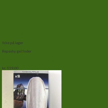
Add to wishlist
Vis
Ikke på lager
Repashy gel foder
Repashy Banana Cream Pie 84g
kr.
119,00