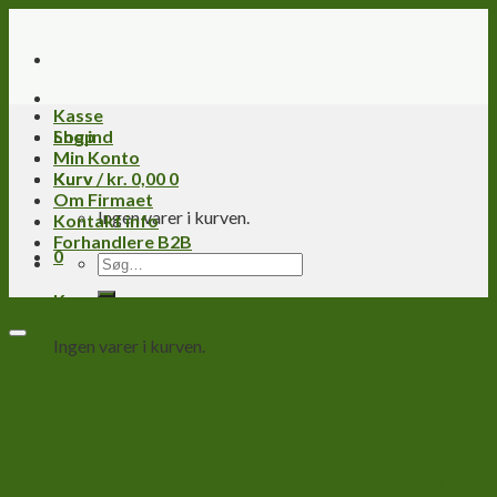
Skip
to
content
Kasse
Log ind
Shop
Min Konto
Kurv /
Kurv
kr.
0,00
0
Om Firmaet
Ingen varer i kurven.
Kontakt info
Forhandlere B2B
0
Søg
efter:
Kurv
Ingen varer i kurven.