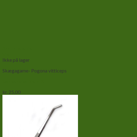
Add to wishlist
Vis
Ikke på lager
Skægagame- Pogona vitticeps
Sepiaskaller 2 stk. XL
kr.
25,00