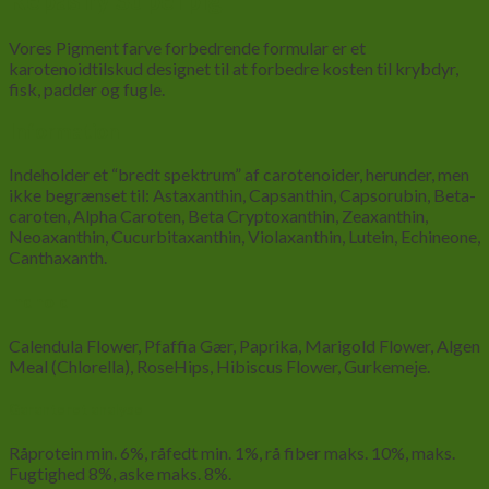
Vores Pigment farve forbedrende formular er et
karotenoidtilskud designet til at forbedre kosten til krybdyr,
fisk, padder og fugle.
Information
Indeholder et “bredt spektrum” af carotenoider, herunder, men
ikke begrænset til: Astaxanthin, Capsanthin, Capsorubin, Beta-
caroten, Alpha Caroten, Beta Cryptoxanthin, Zeaxanthin,
Neoaxanthin, Cucurbitaxanthin, Violaxanthin, Lutein, Echineone,
Canthaxanth.
Indhold
Calendula Flower, Pfaffia Gær, Paprika, Marigold Flower, Algen
Meal (Chlorella), RoseHips, Hibiscus Flower, Gurkemeje.
Garanteret analyse
Råprotein min. 6%, råfedt min. 1%, rå fiber maks. 10%, maks.
Fugtighed 8%, aske maks. 8%.