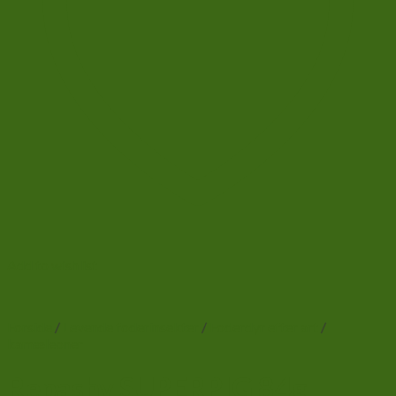
Add to wishlist
Forside
/
Levende foderinsekter
/
Foderdyr efter art
/
kamæleoner
Repashy SUPERPIG 84g