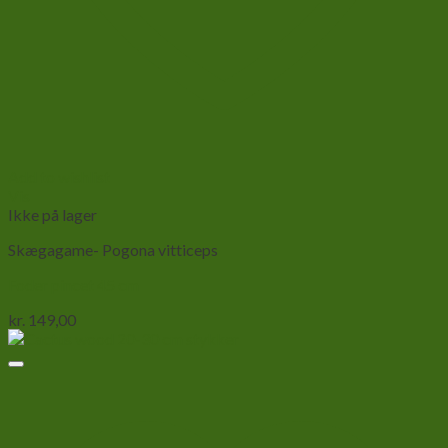
Add to wishlist
Vis
Ikke på lager
Skægagame- Pogona vitticeps
Foder pincet 45 cm
kr.
149,00