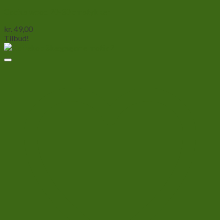
Cactus wood 20-30 cm stykker
kr.
49,00
Tilbud!