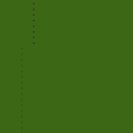
Hornfrøer
Daggekko
Grøn vandagame
Grøn anole
Axolotl
Kronegekko
Varaner
kamæleoner
Springhaler
Hvide tropiske bænkebidere
Cubanske bænkebidere
Bananfluer
Krølvinger stuefluer
Guldfluer/ Guldflue maddiger
Spyfluer/Spyflue maddiger
Græshopper
Dubia kakerlakker
Melorm
Zophobas larver
Voksmøllarver
Tebo larver
Rosenbille larver
Tiger orm
Canadiske orm