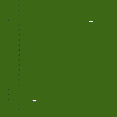
Clean up crew-Nyttedyr til dit terrarium
Nyttiget tilbehør til foderinsekter
Heatpack til forsendelse af insekter og planter
Eksotiske insekter og andre hvirvelløse dyr
Skaffevare se her kontakt for opdateret prisliste
Vandrende pinde
Knælere
Krabber
Snegle
Edderkopper
Skorpioner
Biller
Diverse hvirvelløse eksotiske insekter
Tusindben
Skolependere
Termopakning til hvivelløse dyr
Tilbehør til hvivelløse dyr og insekter
Levende planter til terrariet
Kaffekopper med Krybdyr og Insekt motiver
Beetle jelly
Beetle jelly holdere
Beetle jelly Mix
Beetle jelly Multivitamin