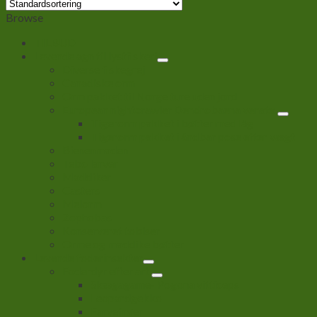
Browse
TILBUD
Levende agn til lystfiskeri
Diverse fiskegrej
Canadiske orm
Orm pakket til Norge ture uden jord
European nightcrawler Dendrobaena venata
Tigerorm pakket i bøtter med låg
Tigerorm pakket i åndbar pose efter vægt
Bienenmaden
Tebo larver
Maddiker
Casters
Melorm
Zophobas
Konserveret tobiser
Orme og maddike bøtter
Levende foderinsekter
Foderdyr efter art
Skægagame- Pogona vitticeps
Leopardgekko
Farvefrøer