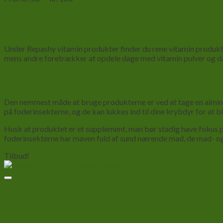
Repashy vitamin serie
Under Repashy vitamin produkter finder du rene vitamin produkte
mens andre foretrækker at opdele dage med vitamin pulver og d
Fremgangsmåde til brug
Den nemmest måde at bruge produkterne er ved at tage en almindeli
på foderinsekterne, og de kan lukkes ind til dine krybdyr for at b
Husk at produktet er et supplement, man bør stadig have fokus p
foderinsekterne har maven fuld af sund nærende mad, de mad- og 
Tilbud!