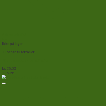
Add to wishlist
Vis
Ikke på lager
Tilbehør til terrarier
10 stk æggebakker 30*30 cm
kr.
25,00
Tilbud!