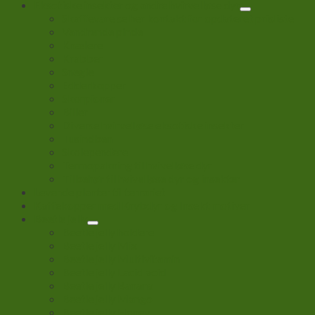
Eksotiske insekter og andre hvirvelløse dyr
Skaffevare se her kontakt for opdateret prisliste
Vandrende pinde
Knælere
Krabber
Snegle
Edderkopper
Skorpioner
Biller
Diverse hvirvelløse eksotiske insekter
Tusindben
Skolependere
Termopakning til hvivelløse dyr
Tilbehør til hvivelløse dyr og insekter
Levende planter til terrariet
Kaffekopper med Krybdyr og Insekt motiver
Beetle jelly
Beetle jelly holdere
Beetle jelly Mix
Beetle jelly Multivitamin
Beetle jelly Lacid acid
Beetle jelly Banana
Beetle jelly Mango
Beetle jelly Honey