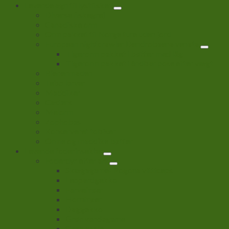
Levende agn til lystfiskeri
Diverse fiskegrej
Canadiske orm
Orm pakket til Norge ture uden jord
European nightcrawler Dendrobaena venata
Tigerorm pakket i bøtter med låg
Tigerorm pakket i åndbar pose efter vægt
Bienenmaden
Tebo larver
Maddiker
Casters
Melorm
Zophobas
Konserveret tobiser
Orme og maddike bøtter
Levende foderinsekter
Foderdyr efter art
Skægagame- Pogona vitticeps
Leopardgekko
Farvefrøer
Hornfrøer
Daggekko
Grøn vandagame
Grøn anole