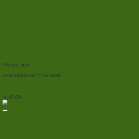
Add to wishlist
Vis
Ikke på lager
Levende planter til terrariet
Dræn kugler 2 kg
kr.
49,00