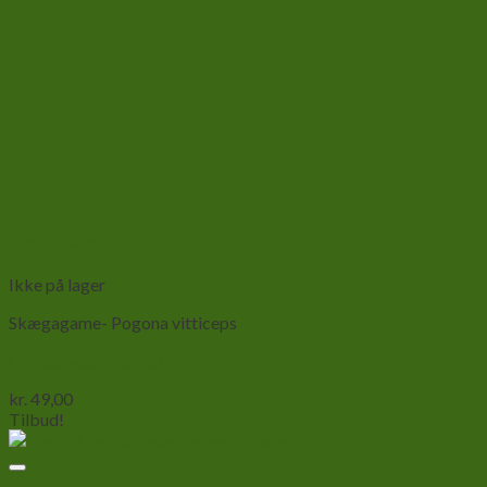
Add to wishlist
Vis
Ikke på lager
Skægagame- Pogona vitticeps
Cactus wood 20-30 cm stykker
kr.
49,00
Tilbud!