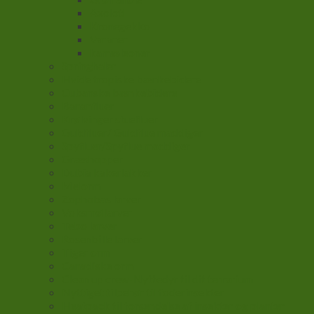
Axolotl
Kronegekko
Varaner
kamæleoner
Springhaler
Hvide tropiske bænkebidere
Cubanske bænkebidere
Bananfluer
Krølvinger stuefluer
Guldfluer/ Guldflue maddiger
Spyfluer/Spyflue maddiger
Græshopper
Dubia kakerlakker
Melorm
Zophobas larver
Voksmøllarver
Tebo larver
Rosenbille larver
Tiger orm
Canadiske orm
Clean up crew-Nyttedyr til dit terrarium
Nyttiget tilbehør til foderinsekter
Heatpack til forsendelse af insekter og planter