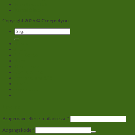
Privatlivspolitik
Kontakt info
Copyright 2026 ©
Creeps4you
Søg
efter:
Kasse
Shop
Min Konto
Kurv
Om Firmaet
Kontakt info
Forhandlere B2B
Log ind
Newsletter
Log ind
Brugernavn eller e-mailadresse
*
Adgangskode
*