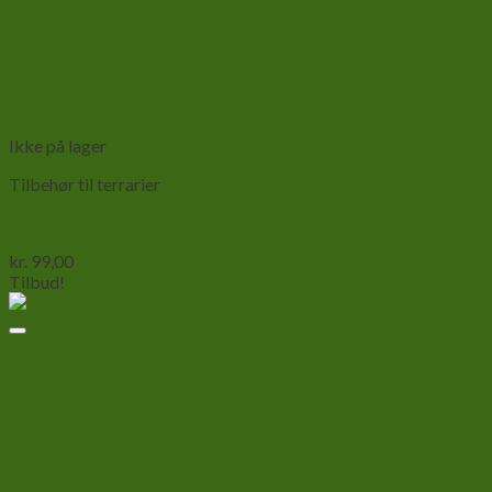
Add to wishlist
Vis
Ikke på lager
Tilbehør til terrarier
Faunaboks mellem 30*20*20 cm
kr.
99,00
Tilbud!