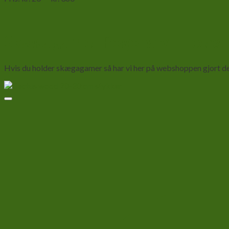
Skægagame- Pogona vitticeps
Hvis du holder skægagamer så har vi her på webshoppen gjort det 