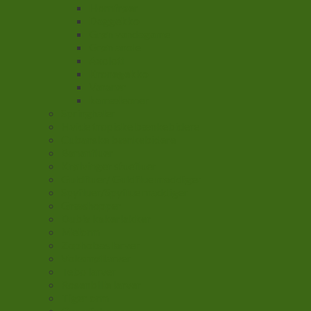
Hornfrøer
Daggekko
Grøn vandagame
Grøn anole
Axolotl
Kronegekko
Varaner
kamæleoner
Springhaler
Hvide tropiske bænkebidere
Cubanske bænkebidere
Bananfluer
Krølvinger stuefluer
Guldfluer/ Guldflue maddiger
Spyfluer/Spyflue maddiger
Græshopper
Dubia kakerlakker
Melorm
Zophobas larver
Voksmøllarver
Tebo larver
Rosenbille larver
Tiger orm
Canadiske orm