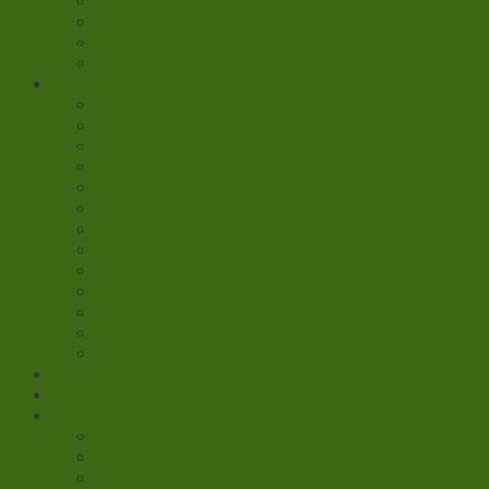
Clean up crew-Nyttedyr til dit terrarium
Nyttiget tilbehør til foderinsekter
Heatpack til forsendelse af insekter og planter
Eksotiske insekter og andre hvirvelløse dyr
Skaffevare se her kontakt for opdateret prisliste
Vandrende pinde
Knælere
Krabber
Snegle
Edderkopper
Skorpioner
Biller
Diverse hvirvelløse eksotiske insekter
Tusindben
Skolependere
Termopakning til hvivelløse dyr
Tilbehør til hvivelløse dyr og insekter
Levende planter til terrariet
Kaffekopper med Krybdyr og Insekt motiver
Beetle jelly
Beetle jelly holdere
Beetle jelly Mix
Beetle jelly Multivitamin