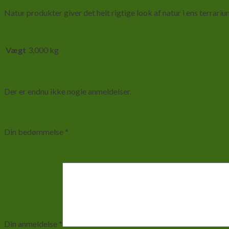
Natur produkter giver det helt rigtige look af natur i ens terrariu
Vægt
3,000 kg
Anmeldelser
Der er endnu ikke nogle anmeldelser.
Vær den første til at anmelde “Mangrove rod 20-25
Din bedømmelse
*
1 ud af 5 stjerner
2 ud af 5 stjerner
3 ud af 5 stjerner
4 ud af 5 stje
Din anmeldelse
*