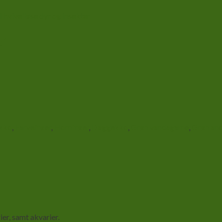
l hvivelløse dyr og insekter
er
kko
,
Farvefrøer
,
Hornfrøer
,
Daggekko
,
Grøn vandagame
,
Grøn ano
er, samt akvarier.