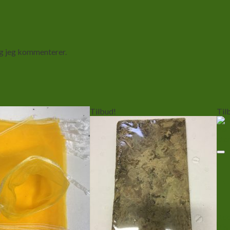
ng jeg kommenterer.
Tilbud!
Til
Add
Vis