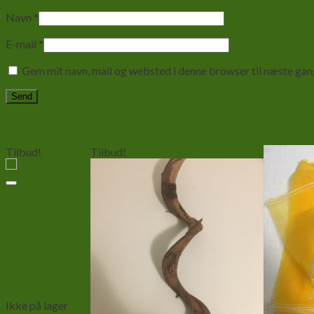
Navn
*
E-mail
*
Gem mit navn, mail og websted i denne browser til næste ga
Relaterede varer
Tilbud!
Tilbud!
Add to wishlist
Vis
Ikke på lager