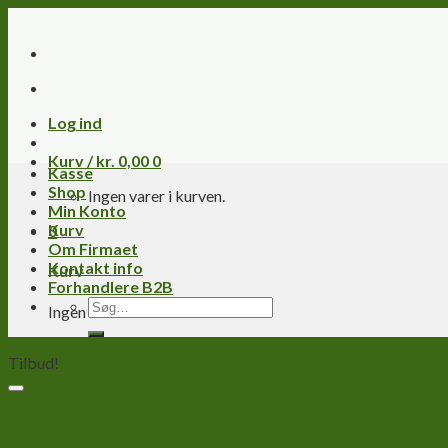
Skip
to
content
Log ind
Kurv /
kr.
0,00
0
Kasse
Shop
Ingen varer i kurven.
Min Konto
Kurv
0
Om Firmaet
Kontakt info
Kurv
Forhandlere B2B
Søg
Ingen varer i kurven.
efter:
Tilbud!