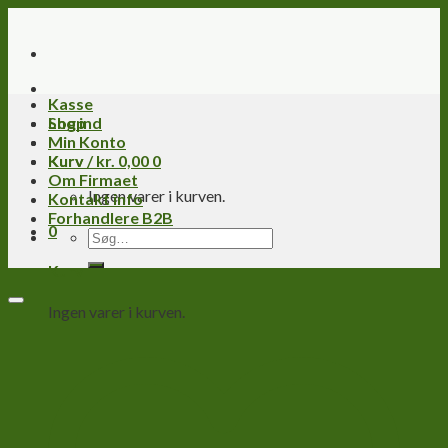
Skip
to
content
Kasse
Log ind
Shop
Min Konto
Kurv /
Kurv
kr.
0,00
0
Om Firmaet
Ingen varer i kurven.
Kontakt info
Forhandlere B2B
0
Søg
efter:
Kurv
Ingen varer i kurven.