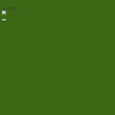
kr.
27,95