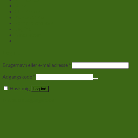
Kurv
Om Firmaet
Kontakt info
Forhandlere B2B
Log ind
Newsletter
Log ind
Brugernavn eller e-mailadresse
*
Adgangskode
*
Husk mig
Log ind
Mistet din adgangskode?