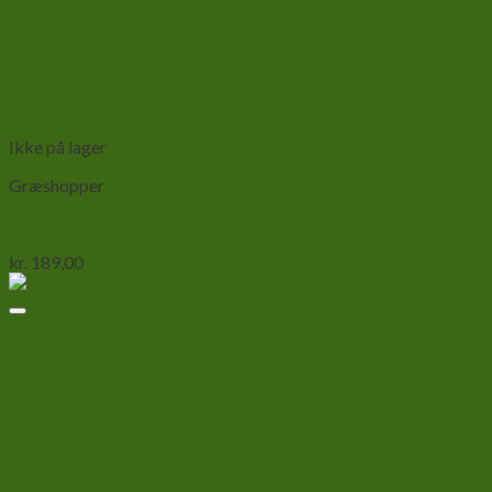
Add to wishlist
Vis
Ikke på lager
Græshopper
Græshopper 100 stk. store nymfer 3-4 cm
kr.
189,00