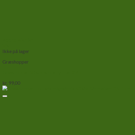
Add to wishlist
Vis
Ikke på lager
Græshopper
Græshopper 50 stk. store nymfer 3-4 cm
kr.
99,00