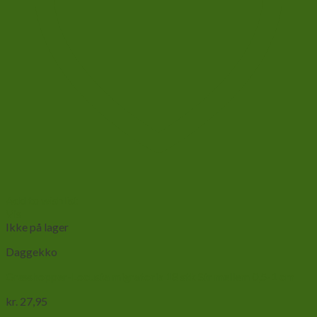
Add to wishlist
Vis
Ikke på lager
Daggekko
Græshopper-Locusta migratoria 18 stk Str mellem 0,5-1 cm
kr.
27,95