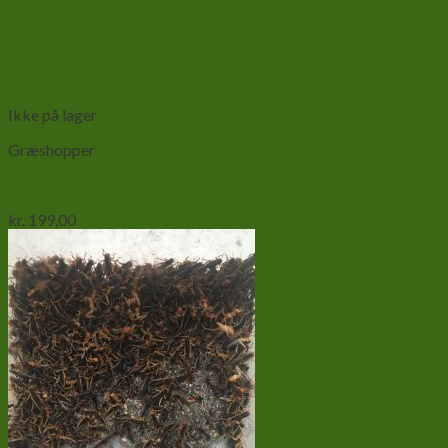
Add to wishlist
Vis
Ikke på lager
Græshopper
Græshopper-Locusta migratoria 100 stk. voksne 5-6 cm
kr.
199,00