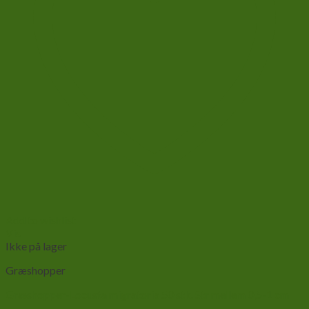
Add to wishlist
Vis
Ikke på lager
Græshopper
Græshopper-Locusta migratoria 50 stk. Str mellem 0,5-1 cm