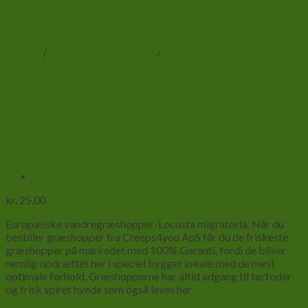
Forside
/
Levende foderinsekter
/
Græshopper
Græshopper-Locusta
migratoria 10 stk. voksne 5-6
cm
kr.
25,00
Europæiske vandregræshopper-Locusta migratoria. Når du
bestiller græshopper fra Creeps4you ApS får du de friskeste
græshopper på markedet med 100% Garanti, fordi de bliver
nemlig opdrættet her i speciel bygget lokale med de mest
optimale forhold. Græshopperne har altid adgang til tørfoder
og frisk spiret hvede som også laves her.