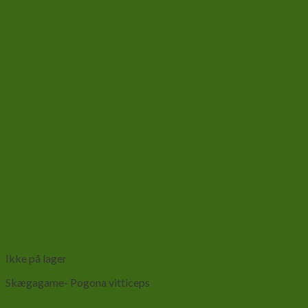
Add to wishlist
Vis
Ikke på lager
Skægagame- Pogona vitticeps
Græshopper 13 stk. store nymfer 3-4 cm