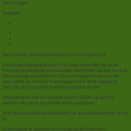
Ikke på lager
Kategori:
Græshopper
Beskrivelse
Yderligere information
Anmeldelser (0)
Europæiske vandregræshopper-Locusta migratoria.
Når du bestiller græshopper fra Creeps4you ApS får du de
friskeste græshopper på markedet med 100% Garanti, fordi de
bliver nemlig opdrættet her i speciel bygget lokale med de
mest optimale forhold. Græshopperne har altid adgang til
tørfoder og frisk spiret hvede som også laves her.
Små mængder pakkes i plastik bøtter, 50 stk. og op efter
pakkes i net poser, og så videre ned i papkasse.
Men de kan pakkes på alle måder, har du specielle ønsker så sig
til.
Græshopper er generelt et virkeligt godt foder, de er