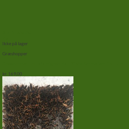
Add to wishlist
Vis
Ikke på lager
Græshopper
Græshopper-Locusta migratoria 100 stk. Str mellem 0,5-1 cm
kr.
169,00