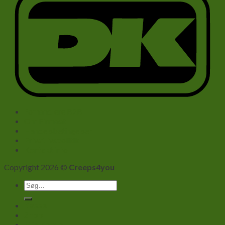
Forhandlere B2B
Om Firmaet
Handelsbetingelser
Privatlivspolitik
Kontakt info
Copyright 2026 ©
Creeps4you
Søg
efter:
Kasse
Shop
Min Konto