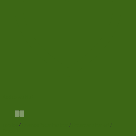
Add to wishlist
Forside
/
Levende foderinsekter
/
Foderdyr efter art
/
Daggekko