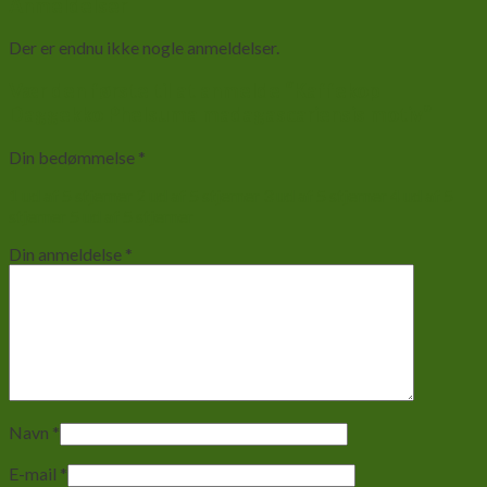
Anmeldelser
Der er endnu ikke nogle anmeldelser.
Vær den første til at anmelde “Kaffekop
Daggekko Phelsuma madagascariensis motiv”
Din bedømmelse
*
1 ud af 5 stjerner
2 ud af 5 stjerner
3 ud af 5 stjerner
4 ud af 5
stjerner
5 ud af 5 stjerner
Din anmeldelse
*
Navn
*
E-mail
*