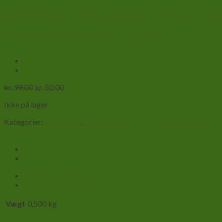
Kaffekop Daggekko Phelsuma
madagascariensis motiv
Den
Den
kr.
99,00
kr.
50,00
oprindelige
aktuelle
Ikke på lager
pris
pris
var:
er:
Kategorier:
Daggekko
,
Kaffekopper med Krybdyr og Insekt
kr. 99,00.
kr. 50,00.
motiver
Yderligere information
Anmeldelser (0)
Vægt
0,500 kg