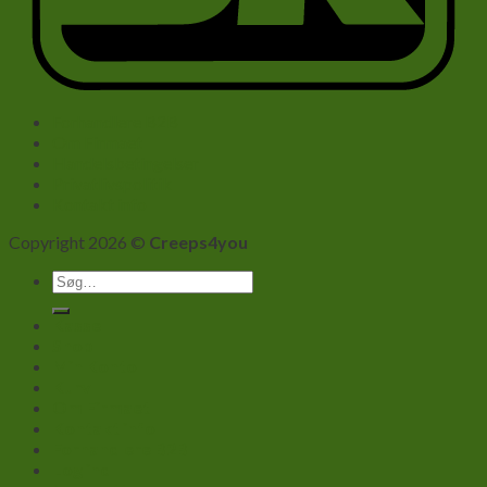
Forhandlere B2B
Om Firmaet
Handelsbetingelser
Privatlivspolitik
Kontakt info
Copyright 2026 ©
Creeps4you
Søg
efter:
Kasse
Shop
Min Konto
Kurv
Om Firmaet
Kontakt info
Forhandlere B2B
Log ind