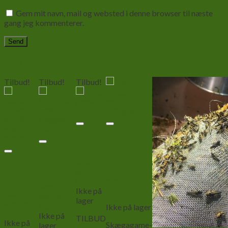
Gem mit navn, mail og websted i denne browser til næste
gang jeg kommenterer.
Relaterede varer
Tilbud!
Tilbud!
Tilbud!
Add to
wishlist
Add to
Vis
Add to
wishlist
Ikke på
Add to
wishlist
Vis
lager
wishlist
Vis
Ikke på lager
Vis
Ikke på
TILBUD
Ikke på
Skægagame-
lager