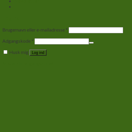
Newsletter
Log ind
Brugernavn eller e-mailadresse
*
Adgangskode
*
Husk mig
Log ind
Mistet din adgangskode?