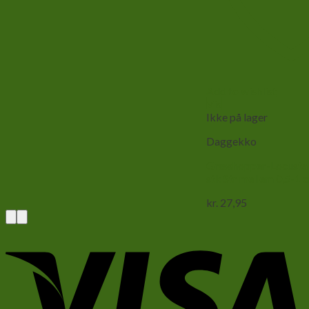
Add to wishlist
Vis
Ikke på lager
Daggekko
Græshopper-Locusta 
stk Str mellem 0,5-1 
kr.
27,95