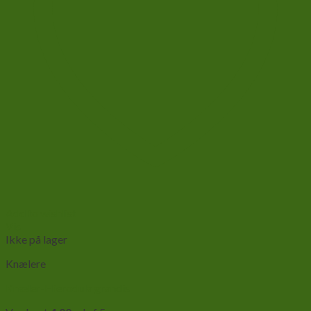
Add to wishlist
Vis
Ikke på lager
Knælere
Knæler-Hierodula grandis