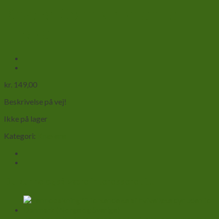
Knæler-Sphnodromantis
lineola
kr.
149,00
Beskrivelse på vej!
Ikke på lager
Kategori:
Knælere
Du kunne også være interesseret i…
Termopakning til forsendelse af hvivelløse dyr uden for