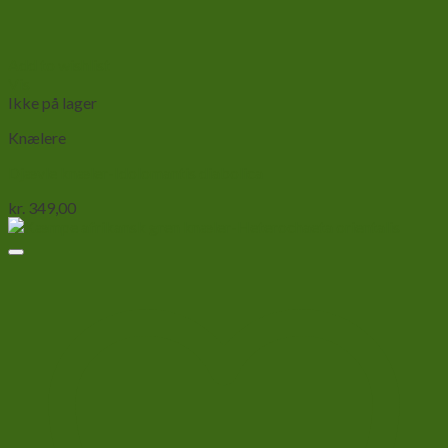
Add to wishlist
Vis
Ikke på lager
Knælere
Djævle knæler-Idolomantis diabolica
kr.
349,00