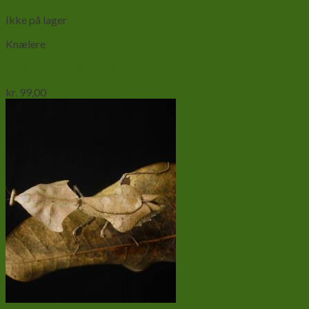
Vis
Ikke på lager
Knælere
Knæler- Tenodera superstitosa
kr.
99,00