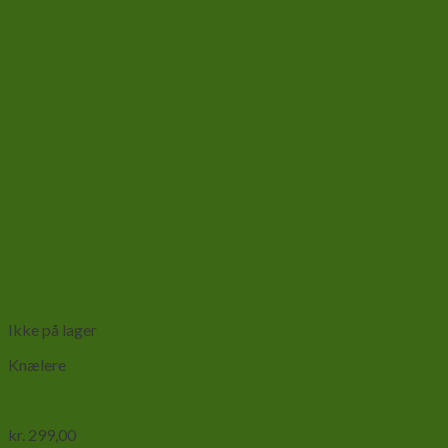
Add to wishlist
Vis
Ikke på lager
Knælere
Zebra knæler-Omomantis zebrata
kr.
299,00