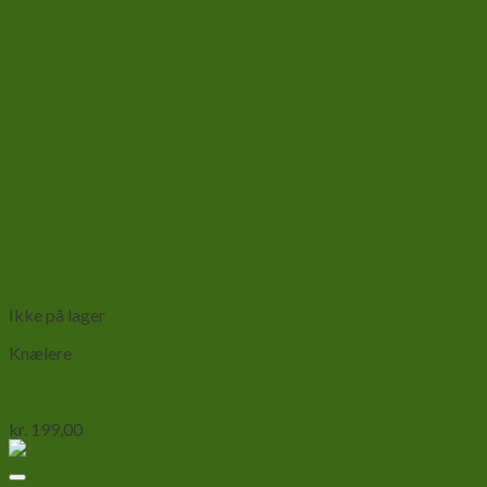
Add to wishlist
Vis
Ikke på lager
Knælere
Kæmpe afrikansk gren knæler-Heterochaeta orientalis
kr.
199,00