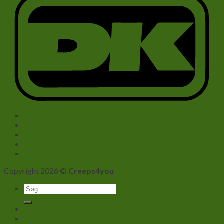
Forhandlere B2B
Om Firmaet
Handelsbetingelser
Privatlivspolitik
Kontakt info
Copyright 2026 ©
Creeps4you
Søg
efter:
Kasse
Shop