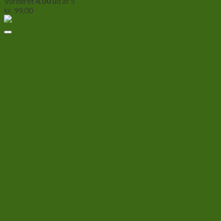
Vurderet
4.00
ud af 5
kr.
99,00