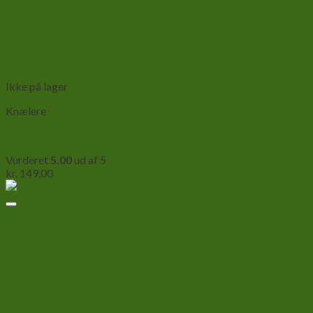
Add to wishlist
Vis
Ikke på lager
Knælere
Ghost mantis-Phyllocrania paradoxa
Vurderet
5.00
ud af 5
kr.
149,00