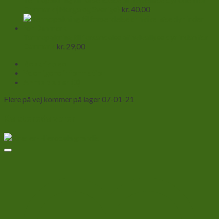
Danmark (Norge og Sverige)
kr.
40,00
Termopakning til forsendelse af hvivelløse dyr inden for
Danmark
kr.
29,00
Beskrivelse
Yderligere information
Anmeldelser (0)
Flere på vej kommer på lager 07-01-21
Relaterede varer