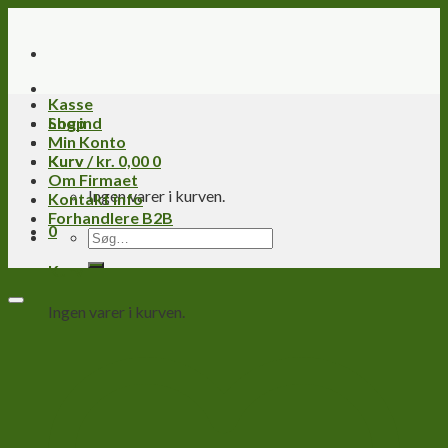
Skip
to
content
Kasse
Log ind
Shop
Min Konto
Kurv /
Kurv
kr.
0,00
0
Om Firmaet
Ingen varer i kurven.
Kontakt info
Forhandlere B2B
0
Søg
efter:
Kurv
Ingen varer i kurven.