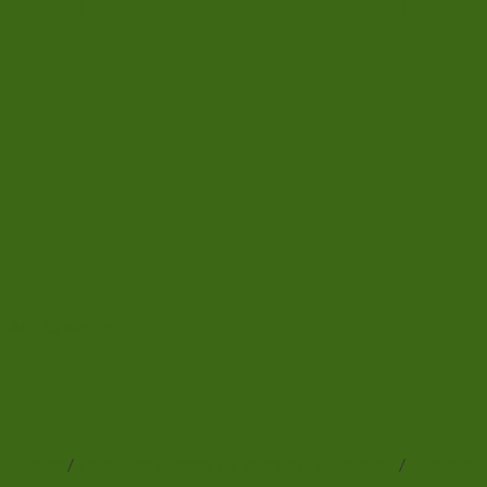
Add to wishlist
Forside
/
Eksotiske insekter og andre hvirvelløse dyr
/
Knælere