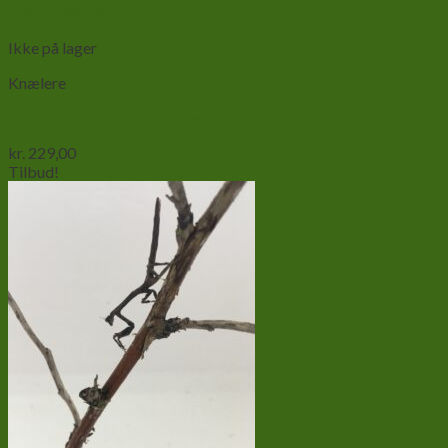
Add to wishlist
Vis
Ikke på lager
Knælere
Dead leaf mantis-deroplatys lobata
kr.
229,00
Tilbud!