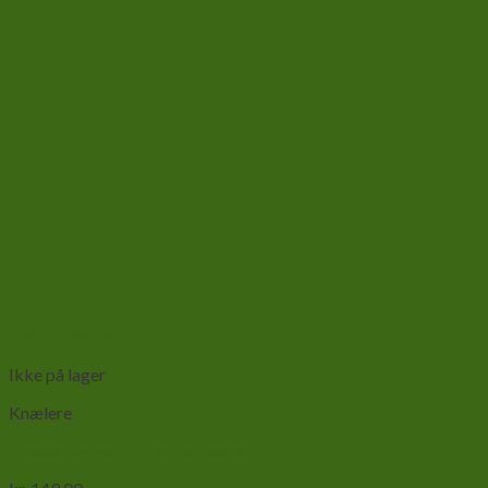
Add to wishlist
Vis
Ikke på lager
Knælere
Knæler-Sphnodromantis lineola