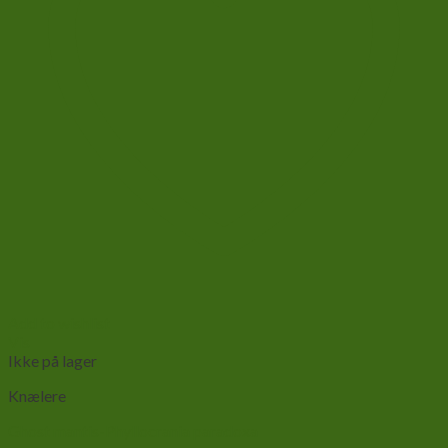
Add to wishlist
Vis
Ikke på lager
Knælere
Ghost mantis-Phyllocrania paradoxa