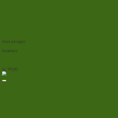
Add to wishlist
Vis
Ikke på lager
Knælere
Knæler- Tenodera superstitosa
kr.
99,00