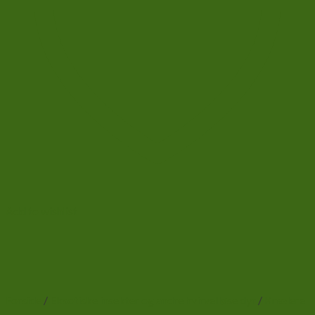
Add to wishlist
Forside
/
Eksotiske insekter og andre hvirvelløse dyr
/
Knælere