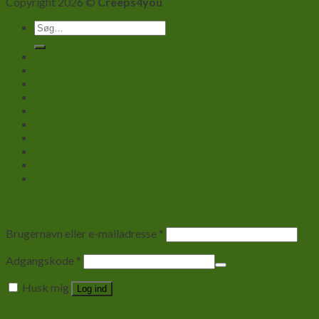
Copyright 2026 ©
Creeps4you
Søg
efter:
Kasse
Shop
Min Konto
Kurv
Om Firmaet
Kontakt info
Forhandlere B2B
Log ind
Newsletter
Log ind
Brugernavn eller e-mailadresse
*
Adgangskode
*
Husk mig
Log ind
Mistet din adgangskode?