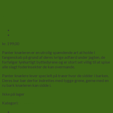
Panter knæler-Tarachodula
pantherina
kr.
199,00
Panter knæleren er en utrolig spændende art at holde i
fangenskab på grund af deres ivrige adfærd under jagten, de
forfølger lynhurtigt byttedyrene og er stort set villig til at spise
alle slagt foderinsekter de kan overmande.
Panter knælere lever specielt på træer hvor de sidder i barken.
Deres bur bør derfor indrettes med tygge grene, gerne med en
ru bark knæleren kan sidde i.
Ikke på lager
Kategori:
Knælere