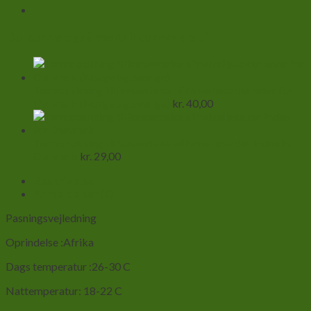
Du kunne også være interesseret i…
Termopakning til forsendelse af hvivelløse dyr uden for
Danmark (Norge og Sverige)
kr.
40,00
Termopakning til forsendelse af hvivelløse dyr inden for
Danmark
kr.
29,00
Beskrivelse
Anmeldelser (0)
Pasningsvejledning
Oprindelse :Afrika
Dags temperatur :26-30 C
Nattemperatur: 18-22 C