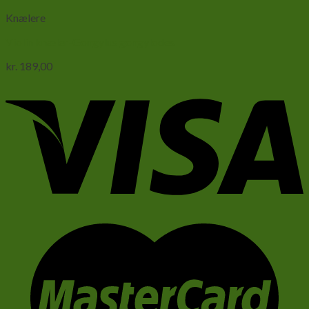
Knælere
Violin knæler-Gongylus gongylodes
kr.
189,00