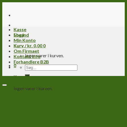
Skip
to
content
Kasse
Log ind
Shop
Min Konto
Kurv /
Kurv
kr.
0,00
0
Om Firmaet
Ingen varer i kurven.
Kontakt info
Forhandlere B2B
0
Søg
efter:
Kurv
Ingen varer i kurven.