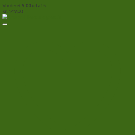
Vurderet
5.00
ud af 5
kr.
149,00