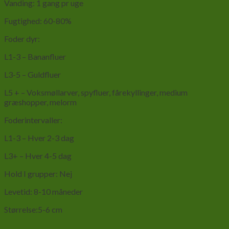
Vanding: 1 gang pr uge
Fugtighed: 60-80%
Foder dyr:
L1-3 – Bananfluer
L3-5 – Guldfluer
L5 + – Voksmøllarver, spyfluer, fårekyllinger, medium
græshopper, melorm
Foderintervaller:
L1-3 – Hver 2-3 dag
L3+ – Hver 4-5 dag
Hold I grupper: Nej
Levetid: 8-10 måneder
Størrelse:5-6 cm