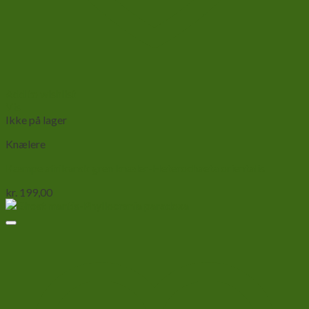
Add to wishlist
Vis
Ikke på lager
Knælere
Kæmpe afrikansk gren knæler-Heterochaeta orientalis
kr.
199,00