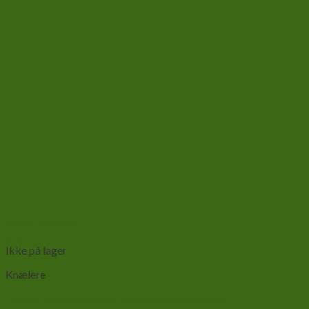
Add to wishlist
Vis
Ikke på lager
Knælere
Lestoni blomsterknæler-Chlidonoptera lestoni