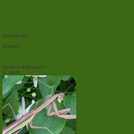
Add to wishlist
Vis
Ikke på lager
Knælere
Knæler-Hierodula grandis
Vurderet
4.00
ud af 5
kr.
99,00