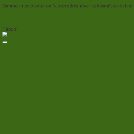
Sammen med planter og fx trærødder giver kokosmåtten det helt ri
Relaterede varer
Tilbud!