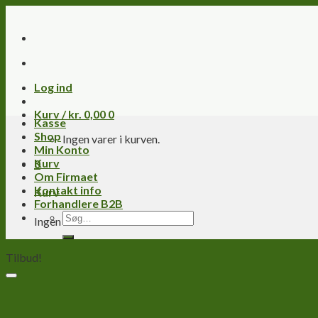
Skip
to
content
Log ind
Kurv /
kr.
0,00
0
Kasse
Shop
Ingen varer i kurven.
Min Konto
Kurv
0
Om Firmaet
Kontakt info
Kurv
Forhandlere B2B
Søg
Ingen varer i kurven.
efter:
Tilbud!