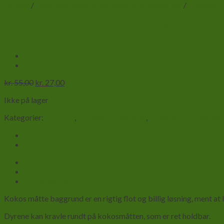
Forside
/
Eksotiske insekter og andre hvirvelløse dyr
/
Tilbehør ti
Kokos måtte jungle 50*50 cm.
Den
Den
kr.
55,00
kr.
27,00
oprindelige
aktuelle
Ikke på lager
pris
pris
var:
er:
Kategorier:
TILBUD
,
Tilbehør til terrarier
,
Tilbehør til hvivelløse
kr. 55,00.
kr. 27,00.
Beskrivelse
Yderligere information
Anmeldelser (0)
Kokos måtte baggrund er en rigtig flot og billig løsning, ment at 
Dyrene kan kravle rundt på kokosmåtten, som er ret holdbar.