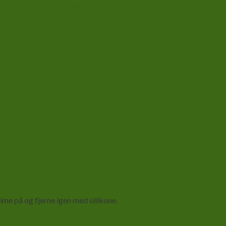
l hvivelløse dyr og insekter
 dyr og insekter
lime på og fjerne igen med silikone.