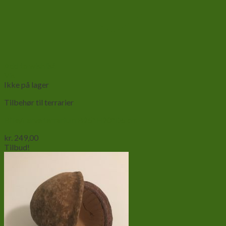
Add to wishlist
Vis
Ikke på lager
Tilbehør til terrarier
Bille/Larve terrarium B25*H20*D5 cm
kr.
249,00
Tilbud!