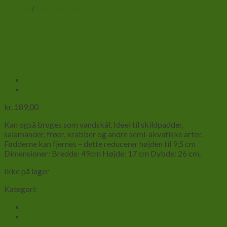
Forside
/
Tilbehør til terrarier
Landdel til aqua terrarier
49x26x17cm
kr.
189,00
Kan også bruges som vandskål. Ideel til skildpadder,
salamander, frøer, krabber og andre semi-akvatiske arter.
Fødderne kan fjernes – dette reducerer højden til 9,5 cm
Dimensioner: Bredde: 49cm Højde: 17 cm Dybde: 26 cm
.
Ikke på lager
Kategori:
Tilbehør til terrarier