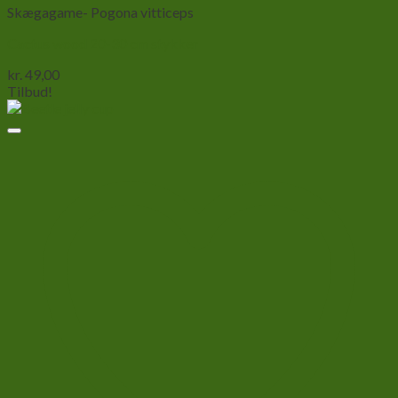
Skægagame- Pogona vitticeps
Cactus wood 20-30 cm stykker
kr.
49,00
Tilbud!