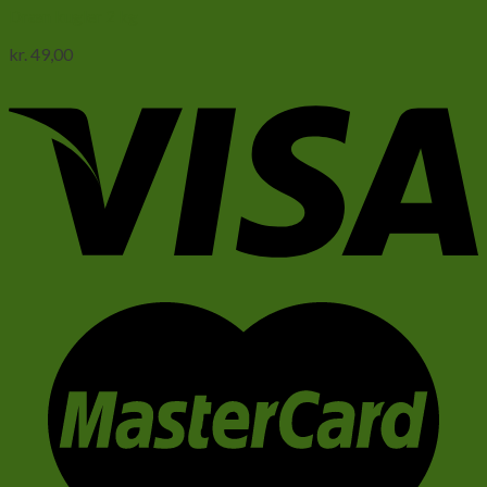
Dræn kugler 2 kg
kr.
49,00