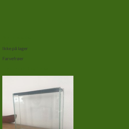
Add to wishlist
Vis
Ikke på lager
Farvefrøer
Hydro drain 2 kg i pose.