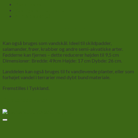
Beskrivelse
Yderligere information
Anmeldelser (0)
Landdel til aqua terrarier
Kan også bruges som vandskål. Ideel til skildpadder,
salamander, frøer, krabber og andre semi-akvatiske arter.
Fødderne kan fjernes – dette reducerer højden til 9,5 cm
Dimensioner: Bredde: 49cm Højde: 17 cm Dybde: 26 cm.
Landdelen kan også bruges til fx vandlevende planter, eller som
forhøjet vandel i terrarier med dybt bund materiale.
Fremstilles i Tyskland.
Relaterede varer