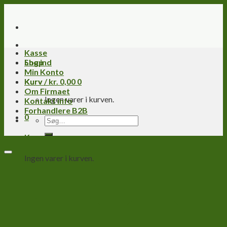
Skip
to
content
Kasse
Log ind
Shop
Min Konto
Kurv /
Kurv
kr.
0,00
0
Om Firmaet
Ingen varer i kurven.
Kontakt info
Forhandlere B2B
0
Søg
efter:
Kurv
Ingen varer i kurven.