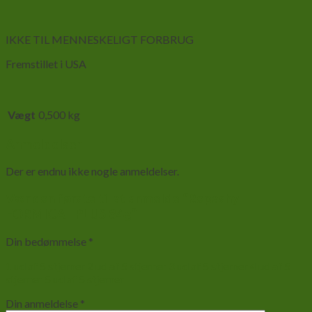
IKKE TIL MENNESKELIGT FORBRUG
Fremstillet i USA
Vægt
0,500 kg
Anmeldelser
Der er endnu ikke nogle anmeldelser.
Vær den første til at anmelde “Repashy
FORMICAL PLUS 84g”
Din bedømmelse
*
1 ud af 5 stjerner
2 ud af 5 stjerner
3 ud af 5 stjerner
4 ud af 5
stjerner
5 ud af 5 stjerner
Din anmeldelse
*