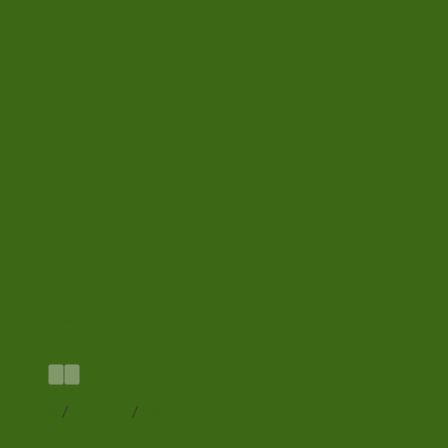
Add to wishlist
Forside
/
Repashy
/
Repashy calcium