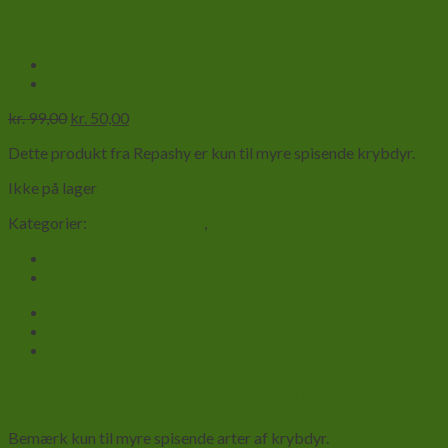
Repashy FORMICAL PLUS 84g
Den
Den
kr.
99,00
kr.
50,00
oprindelige
aktuelle
Dette produkt fra Repashy er kun til myre spisende krybdyr.
pris
pris
var:
er:
Ikke på lager
kr. 99,00.
kr. 50,00.
Kategorier:
Repashy calcium
,
TILBUD
Beskrivelse
Yderligere information
Anmeldelser (0)
Repashy Ant Eater Supplement
Bemærk kun til myre spisende arter af krybdyr.