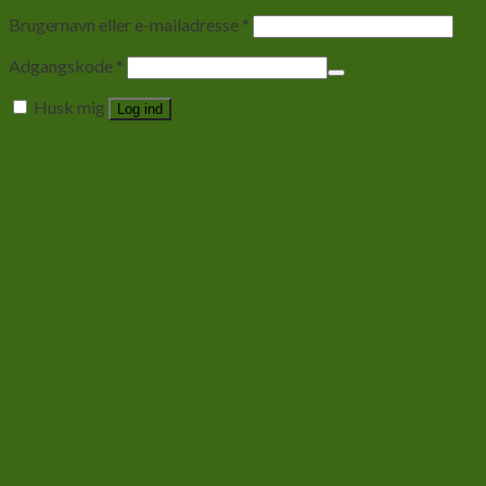
Brugernavn eller e-mailadresse
*
Adgangskode
*
Husk mig
Log ind
Mistet din adgangskode?