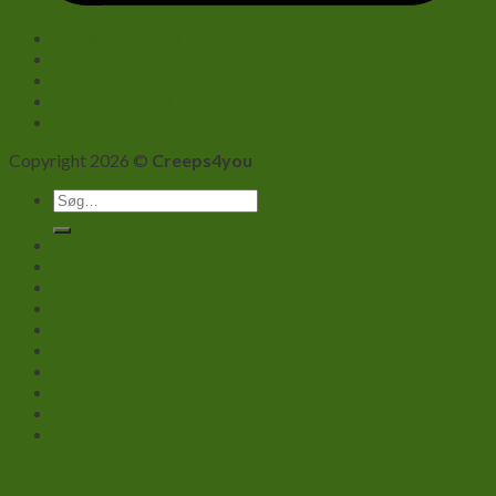
Forhandlere B2B
Om Firmaet
Handelsbetingelser
Privatlivspolitik
Kontakt info
Copyright 2026 ©
Creeps4you
Søg
efter:
Kasse
Shop
Min Konto
Kurv
Om Firmaet
Kontakt info
Forhandlere B2B
Log ind
Newsletter
Log ind