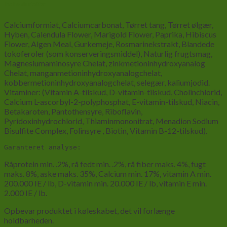
Indholdsstoffer
Calciumformiat, Calciumcarbonat, Tørret tang, Tørret ølgær,
Hyben, Calendula Flower, Marigold Flower, Paprika, Hibiscus
Flower, Algen Meal, Gurkemeje, Rosmarinekstrakt, Blandede
tokoferoler (som konserveringsmiddel), Naturlig frugtsmag,
Magnesiumaminosyre Chelat, zinkmetioninhydroxyanalog
Chelat, manganmetioninhydroxyanalogchelat,
kobbermetioninhydroxyanalogchelat, selegær, kaliumjodid.
Vitaminer: (Vitamin A-tilskud, D-vitamin-tilskud, Cholinchlorid,
Calcium L-ascorbyl-2-polyphosphat, E-vitamin-tilskud, Niacin,
Betakaroten, Pantothensyre, Riboflavin,
Pyridoxinhydrochlorid, Thiaminmononitrat, Menadion Sodium
Bisulfite Complex, Folinsyre , Biotin, Vitamin B-12-tilskud).
Garanteret analyse:
Råprotein min. .2%, rå fedt min. .2%, rå fiber maks. 4%, fugt
maks. 8%, aske maks. 35%, Calcium min. 17%, vitamin A min.
200.000 IE / lb, D-vitamin min. 20.000 IE / lb, vitamin E min.
2.000 IE / lb.
Opbevar produktet i køleskabet, det vil forlænge
holdbarheden.