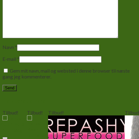
Navn
*
E-mail
*
Gem mit navn, mail og websted i denne browser til næste
gang jeg kommenterer.
Relaterede varer
Tilbud!
Tilbud!
Tilbud!
Tilbud