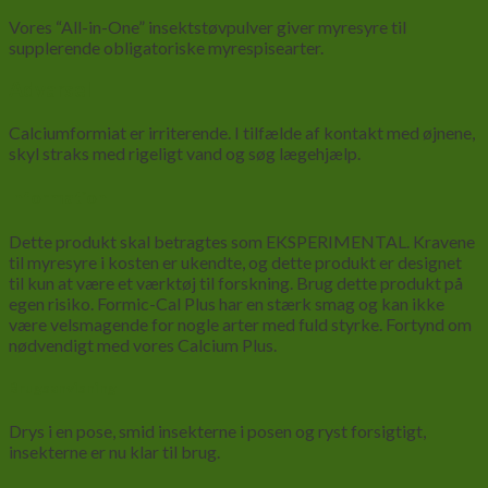
Vores “All-in-One” insektstøvpulver giver myresyre til
supplerende obligatoriske myrespisearter.
Advarsel
Calciumformiat er irriterende. I tilfælde af kontakt med øjnene,
skyl straks med rigeligt vand og søg lægehjælp.
Information
Dette produkt skal betragtes som EKSPERIMENTAL. Kravene
til myresyre i kosten er ukendte, og dette produkt er designet
til kun at være et værktøj til forskning. Brug dette produkt på
egen risiko. Formic-Cal Plus har en stærk smag og kan ikke
være velsmagende for nogle arter med fuld styrke. Fortynd om
nødvendigt med vores Calcium Plus.
Brugsanvisning
Drys i en pose, smid insekterne i posen og ryst forsigtigt,
insekterne er nu klar til brug.