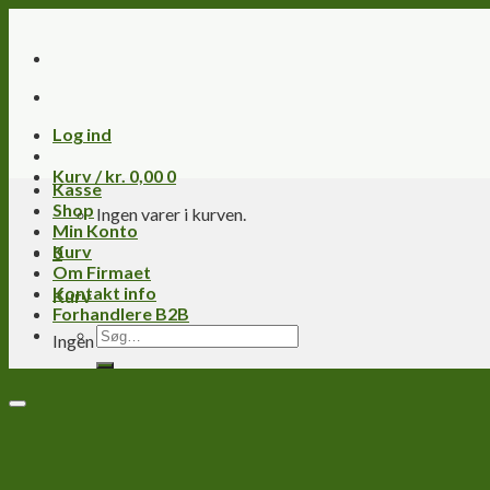
Skip
to
content
Log ind
Kurv /
kr.
0,00
0
Kasse
Shop
Ingen varer i kurven.
Min Konto
Kurv
0
Om Firmaet
Kontakt info
Kurv
Forhandlere B2B
Søg
Ingen varer i kurven.
efter: