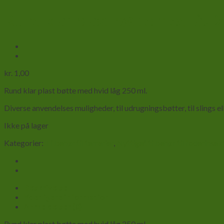
Rund klar plast bøtte med låg 
kr.
1,00
Rund klar plast bøtte med hvid låg 250 ml.
Diverse anvendelses muligheder, til udrugningsbøtter, til slings e
Ikke på lager
Kategorier:
Tilbehør til terrarier
,
Nyttiget tilbehør til foderinsek
Beskrivelse
Yderligere information
Anmeldelser (0)
Rund klar plast bøtte med hvid låg 250 ml.