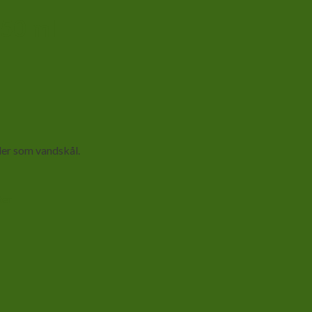
250 ml
ller som vandskål.
ter