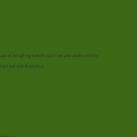
øtte-20 bøtter
æret brugt og kendt stort set alle andre steder.
rt set alle fredsfisk.
uftning.