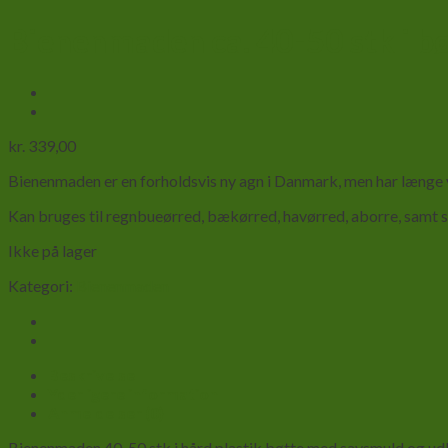
Bienenmaden ca. 40-50 stk i b
kr.
339,00
Bienenmaden er en forholdsvis ny agn i Danmark, men har længe v
Kan bruges til regnbueørred, bækørred, havørred, aborre, samt sto
Ikke på lager
Kategori:
Bienenmaden
Beskrivelse
Yderligere information
Anmeldelser (0)
Bienenmaden 40-50 stk i hård plastik bøtte med savsmuld og udl