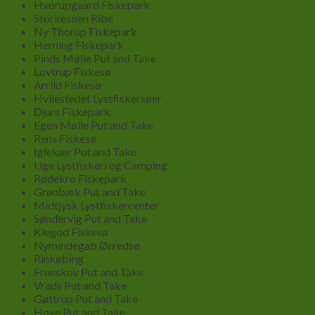
Hvorupgaard Fiskepark
Storkesøen Ribe
Ny Thorup Fiskepark
Herning Fiskepark
Pinds Mølle Put and Take
Lovtrup Fiskesø
Arrild Fiskesø
Hvilestedet Lystfiskersøer
Djurs Fiskepark
Egen Mølle Put and Take
Rens Fiskesø
Iglekær Put and Take
Uge Lystfiskeri og Camping
Rødekro Fiskepark
Grønbæk Put and Take
Midtjysk Lystfiskercenter
Søndervig Put and Take
Klegod Fiskesø
Nymindegab Ørredsø
Rinkøbing
Frueskov Put and Take
Vrads Put and Take
Gøttrup Put and Take
Hove Put and Take