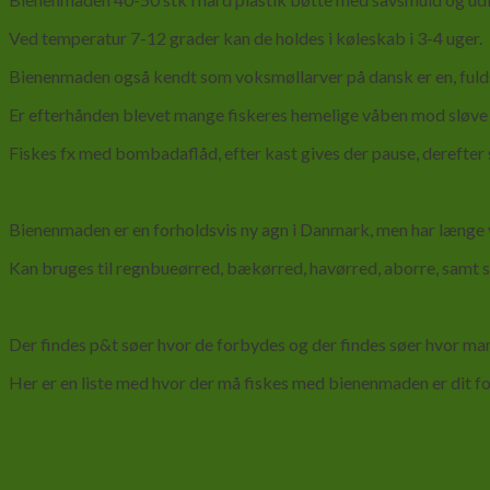
Ved temperatur 7-12 grader kan de holdes i køleskab i 3-4 uger.
Bienenmaden også kendt som voksmøllarver på dansk er en, fulds
Er efterhånden blevet mange fiskeres hemelige våben mod sløve 
Fiskes fx med bombadaflåd, efter kast gives der pause, derefter 
Bienenmaden er en forholdsvis ny agn i Danmark, men har længe v
Kan bruges til regnbueørred, bækørred, havørred, aborre, samt sto
Der findes p&t søer hvor de forbydes og der findes søer hvor man 
Her er en liste med hvor der må fiskes med bienenmaden er dit for