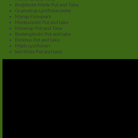
Brejnholm Mølle Put and Take
Grumstrup Lystfiskecenter
Myrup Fiskepark
Medestedet Put and take
Kinnerup Put and Take
Buderupholm Put and take
Blokhus Put and take
Mjøls Lystfiskeri
Serritslev Put and take