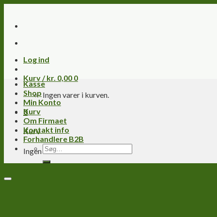
Skip
to
content
Log ind
Kurv /
kr.
0,00
0
Kasse
Shop
Ingen varer i kurven.
Min Konto
Kurv
0
Om Firmaet
Kontakt info
Kurv
Forhandlere B2B
Søg
Ingen varer i kurven.
efter: