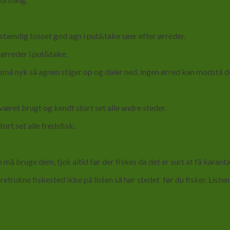
tændig tosset god agn i put&take søer efter ørreder.
ørreder i put&take.
små nyk så agnen stiger op og daler ned, ingen ørred kan modstå d
æret brugt og kendt stort set alle andre steder.
rt set alle fredsfisk.
må bruge dem, tjek altid før der fiskes da det er surt at få karant
etrukne fiskested ikke på listen så hør stedet før du fisker. List