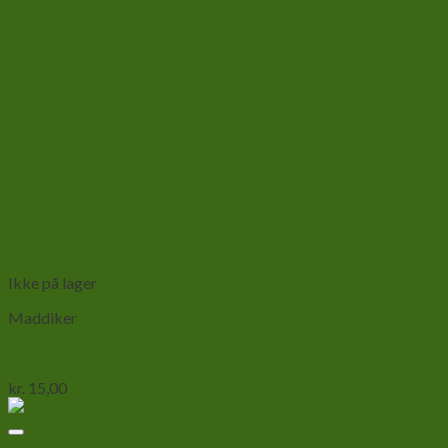
Add to wishlist
Vis
Ikke på lager
Maddiker
Træ mel til maddiker 1 liter
kr.
15,00