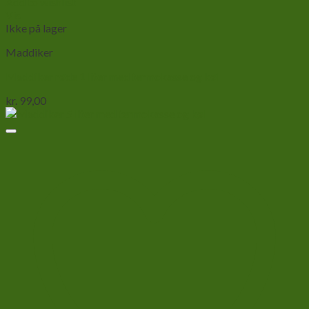
Add to wishlist
Vis
Ikke på lager
Maddiker
Maddiker røde 1 liter med termokasse og køl
kr.
99,00