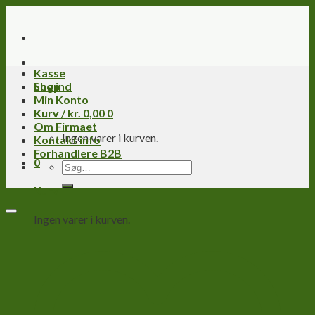
Skip
to
content
Kasse
Log ind
Shop
Min Konto
Kurv /
Kurv
kr.
0,00
0
Om Firmaet
Ingen varer i kurven.
Kontakt info
Forhandlere B2B
0
Søg
efter:
Kurv
Ingen varer i kurven.