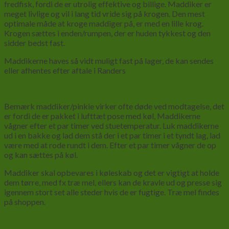
fredfisk, fordi de er utrolig effektive og billige. Maddiker er
meget livlige og vil i lang tid vride sig på krogen. Den mest
optimale måde at kroge maddiger på, er med en lille krog.
Krogen sættes i enden/rumpen, der er huden tykkest og den
sidder bedst fast.
Maddikerne haves så vidt muligt fast på lager, de kan sendes
eller afhentes efter aftale i Randers
Bemærk maddiker/pinkie virker ofte døde ved modtagelse, det
er fordi de er pakket i lufttæt pose med køl, Maddikerne
vågner efter et par timer ved stuetemperatur. Luk maddikerne
ud i en bakke og lad dem stå der i et par timer i et tyndt lag, lad
være med at rode rundt i dem. Efter et par timer vågner de op
og kan sættes på køl.
Maddiker skal opbevares i køleskab og det er vigtigt at holde
dem tørre, med fx træ mel, ellers kan de kravle ud og presse sig
igennem stort set alle steder hvis de er fugtige. Træ mel findes
på shoppen.