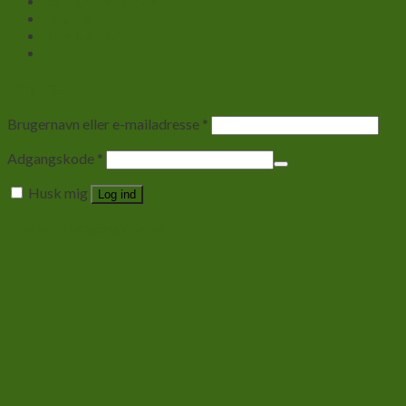
Forhandlere B2B
Log ind
Newsletter
Log ind
Brugernavn eller e-mailadresse
*
Adgangskode
*
Husk mig
Log ind
Mistet din adgangskode?