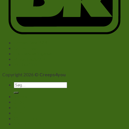
Forhandlere B2B
Om Firmaet
Handelsbetingelser
Privatlivspolitik
Kontakt info
Copyright 2026 ©
Creeps4you
Søg
efter:
Kasse
Shop
Min Konto
Kurv
Om Firmaet
Kontakt info