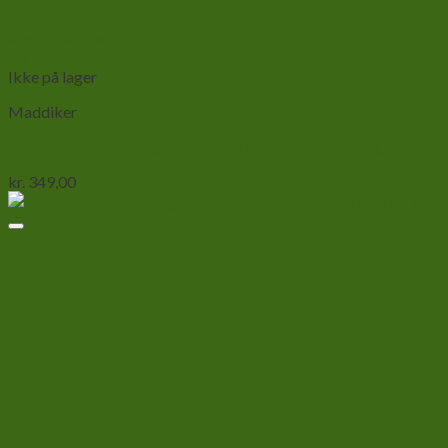
Add to wishlist
Vis
Ikke på lager
Maddiker
Maddiker mix røde og hvide 5 liter med termokasse og køl
kr.
349,00