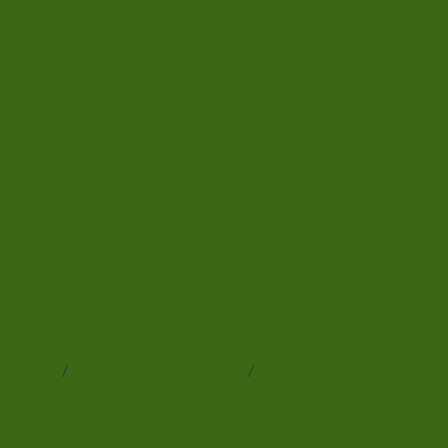
Add to wishlist
Forside
/
Levende agn til lystfiskeri
/
Maddiker
Maddiker røde 5 liter med