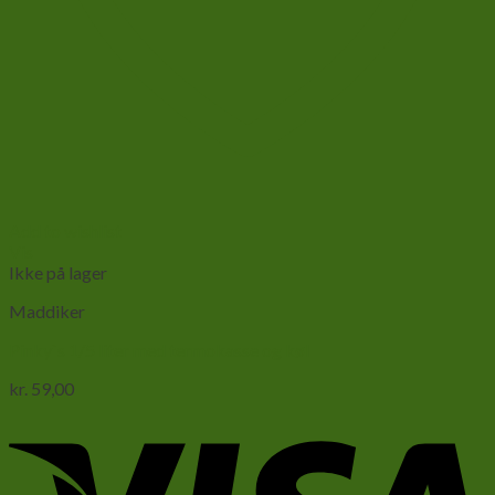
Add to wishlist
Vis
Ikke på lager
Maddiker
Pinky`s 1/5 liter med termokasse og køl
kr.
59,00