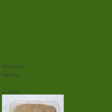
Add to wishlist
Vis
Ikke på lager
Maddiker
Maddiker mix røde og hvide 10 liter med termokasse og køl
kr.
599,00