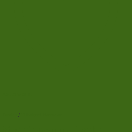
Add to wishlist
Forside
/
Tilbehør til terrarier
Strømforsyning til Solar