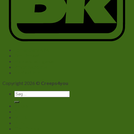
Forhandlere B2B
Om Firmaet
Handelsbetingelser
Privatlivspolitik
Kontakt info
Copyright 2026 ©
Creeps4you
Søg
efter:
Kasse
Shop
Min Konto
Kurv
Om Firmaet