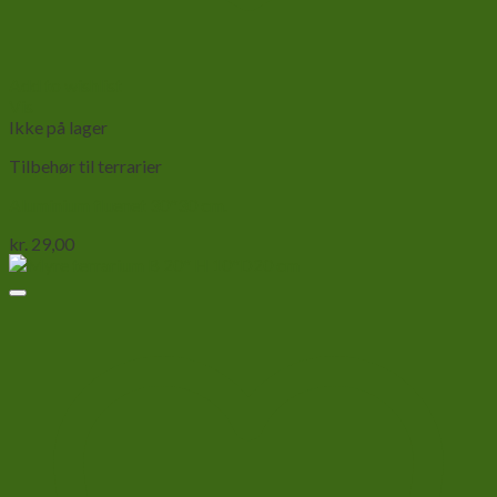
Add to wishlist
Vis
Ikke på lager
Tilbehør til terrarier
Aluminium fluenet 30*30 cm.
kr.
29,00