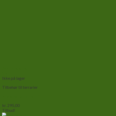
Add to wishlist
Vis
Ikke på lager
Tilbehør til terrarier
Myre terrarium B 20* H 10*D20 cm
kr.
295,00
Tilbud!