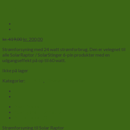
Raptor led amatur 24 wat
Den
Den
kr.
419,00
kr.
200,00
oprindelige
aktuelle
Strømforsyning med 24 watt strømforbrug. Den er velegnet til
pris
pris
alle SolarRaptor / SolarStinger 6-pin produkter med en
var:
er:
udgangseffekt på op til 60 watt
.
kr. 419,00.
kr. 200,00.
Ikke på lager
Kategorier:
TILBUD
,
Tilbehør til terrarier
Beskrivelse
Yderligere information
Anmeldelser (0)
Strømforsyning til Solar Raptor